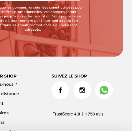
que les données renseignées soient utilisées pour
i d'offres promotionnelles. Vos données seront
s jusqu'à votre désinscription. Vous pouvez vous
crire à tout moment par l'intermédiaire du lien
t dans les emails promotionnels qui vous sont
adressés.
R SHOP
SUIVEZ LE SHOP
-nous ?
à distance
nt
ires
ns
 matériel