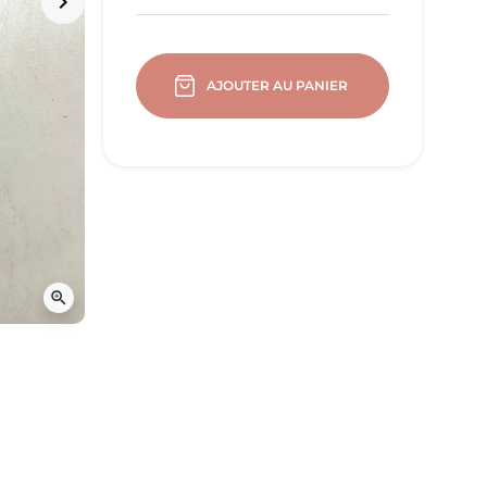
keyboard_arrow_right
Suivant
AJOUTER AU PANIER
zoom_in