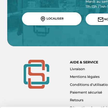
Mardi au sa
11h-13h / 14h
LOCALISER
NO
AIDE & SERVICE
Livraison
Mentions légales
Conditions d'utilisati
Paiement sécurisé
Retours
Réparation de matéri