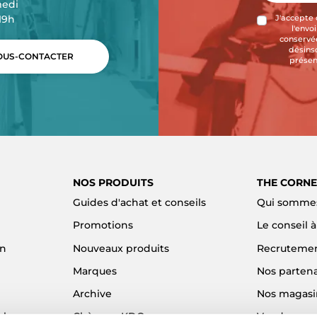
medi
-19h
J'accepte 
l'envo
conservée
désins
US-CONTACTER
présen
NOS PRODUITS
THE CORNE
Guides d'achat et conseils
Qui sommes
Promotions
Le conseil 
on
Nouveaux produits
Recruteme
Marques
Nos partena
Archive
Nos magasi
el
Chèques KDO
Vendre son