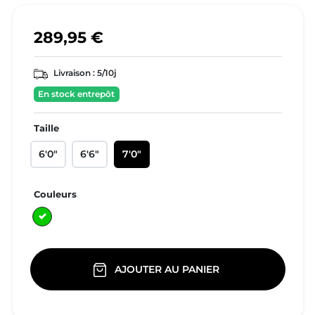
289,95 €
Livraison :
5/10j
En stock entrepôt
Taille
6'0"
6'6"
7'0"
Couleurs
Vert
AJOUTER AU PANIER