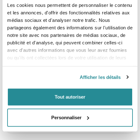
- Capacité : jusqu’à 3 planches
Les cookies nous permettent de personnaliser le contenu
- Construction en Cordura 600D robuste et légère
et les annonces, d'offrir des fonctionnalités relatives aux
- Fermetures éclair YKK pour une sécurité renforcée
- Boucle extérieure Multiband™
médias sociaux et d'analyser notre trafic. Nous
- Panneau supérieur rembourré 10 mm
partageons également des informations sur l'utilisation de
- Panneau inférieur rembourré 20 mm
notre site avec nos partenaires de médias sociaux, de
- Forme arquée exclusive VEIA pour réduire les points de
pression
publicité et d'analyse, qui peuvent combiner celles-ci
- Poignée principale en néoprène
avec d'autres informations que vous leur avez fournies
- Sangle d’épaule rembourrée
ou qu'ils ont collectées lors de votre utilisation de leurs
Tailles
services.
- 6'0"
Afficher les détails
- 6'6"
- 7'0"
Tout autoriser
Personnaliser