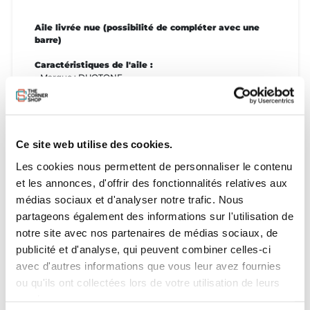
Aile livrée nue (possibilité de compléter avec une
barre)
Caractéristiques de l'aile :
- Marque : DUOTONE
- Modèle :Rebel D/Lab
- Année : 2025
- Taille : 9m
- Compatibilité barre : 4 lignes
Ce site web utilise des cookies.
État de l'aile :
- État général : Bon état
Les cookies nous permettent de personnaliser le contenu
- Nombre de réparations : 2 (voir photos)
et les annonces, d'offrir des fonctionnalités relatives aux
médias sociaux et d'analyser notre trafic. Nous
Aile livrée avec :
partageons également des informations sur l'utilisation de
- Sac de transport : OUI
notre site avec nos partenaires de médias sociaux, de
publicité et d'analyse, qui peuvent combiner celles-ci
avec d'autres informations que vous leur avez fournies
ou qu'ils ont collectées lors de votre utilisation de leurs
services.