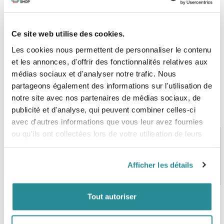
- Garantie 1 an
Ce site web utilise des cookies.
Les cookies nous permettent de personnaliser le contenu
et les annonces, d'offrir des fonctionnalités relatives aux
médias sociaux et d'analyser notre trafic. Nous
partageons également des informations sur l'utilisation de
notre site avec nos partenaires de médias sociaux, de
publicité et d'analyse, qui peuvent combiner celles-ci
avec d'autres informations que vous leur avez fournies
ou qu'ils ont collectées lors de votre utilisation de leurs
services.
PAIEMENT SÉCURISÉ
STOCK EN TEMPS RÉEL
Afficher les détails
CB, VISA, Mastercard, ALMA
Plus de 5000 produits en stock
Tout autoriser
SERVICE CLIENT
FRAIS DE PORT OFFERTS