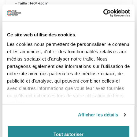
- Taille : 140/ 45cm
État de la planche : Excellent
- Nombre de réparations : 0
Commentaire
:
Ce site web utilise des cookies.
Planche livrée avec ailerons
Les cookies nous permettent de personnaliser le contenu
et les annonces, d'offrir des fonctionnalités relatives aux
médias sociaux et d'analyser notre trafic. Nous
partageons également des informations sur l'utilisation de
notre site avec nos partenaires de médias sociaux, de
publicité et d'analyse, qui peuvent combiner celles-ci
avec d'autres informations que vous leur avez fournies
ou qu'ils ont collectées lors de votre utilisation de leurs
services.
Afficher les détails
PAIEMENT SÉCURISÉ
STOCK EN TEMPS RÉEL
CB, VISA, Mastercard, ALMA
Plus de 5000 produits en stock
Tout autoriser