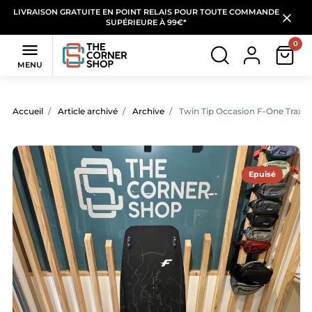
LIVRAISON GRATUITE EN POINT RELAIS POUR TOUTE COMMANDE
SUPÉRIEURE À 99€*
0

MENU
Accueil
Article archivé
Archive
Twin Tip Occasion F-One Trax
Epuisé