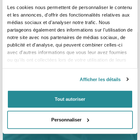
Les cookies nous permettent de personnaliser le contenu
et les annonces, d'offrir des fonctionnalités relatives aux
médias sociaux et d'analyser notre trafic. Nous
partageons également des informations sur l'utilisation de
notre site avec nos partenaires de médias sociaux, de
publicité et d'analyse, qui peuvent combiner celles-ci
avec d'autres informations que vous leur avez fournies
PAIEMENT SÉCURISÉ
STOCK EN TEMPS RÉEL
ou qu'ils ont collectées lors de votre utilisation de leurs
CB, VISA, Mastercard, ALMA
Plus de 5000 produits en stock
services.
Afficher les détails
SERVICE CLIENT
FRAIS DE PORT OFFERTS
Une équipe de passionnés
À partir de 99€ d’achat*
Tout autoriser
Personnaliser