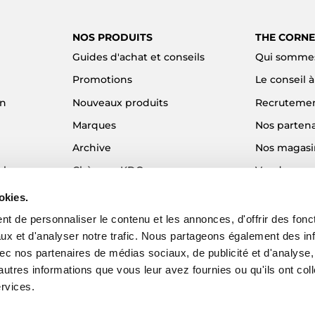
NOS PRODUITS
THE CORNE
Guides d'achat et conseils
Qui sommes
Promotions
Le conseil 
on
Nouveaux produits
Recruteme
Marques
Nos partena
Archive
Nos magasi
el
Chèques KDO
Vendre son
Idées cadeaux
Alma - Paie
okies.
Blog
t de personnaliser le contenu et les annonces, d'offrir des fonct
ux et d'analyser notre trafic. Nous partageons également des in
 avec nos partenaires de médias sociaux, de publicité et d'analyse
autres informations que vous leur avez fournies ou qu'ils ont col
ervices.