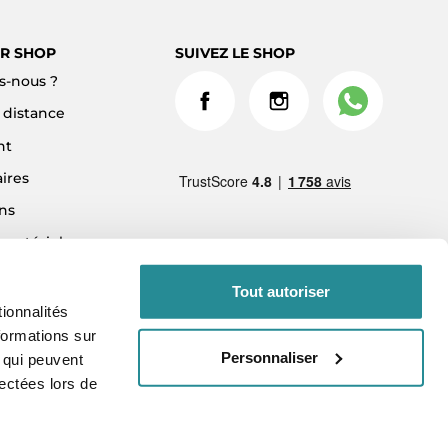
R SHOP
SUIVEZ LE SHOP
-nous ?
à distance
nt
ires
ns
 matériel
ment 3x sans frais
Tout autoriser
ionnalités
formations sur
Personnaliser
, qui peuvent
lectées lors de