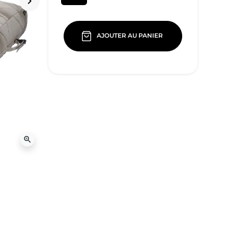
keyboard_arrow_right
Suivant
AJOUTER AU PANIER
zoom_in