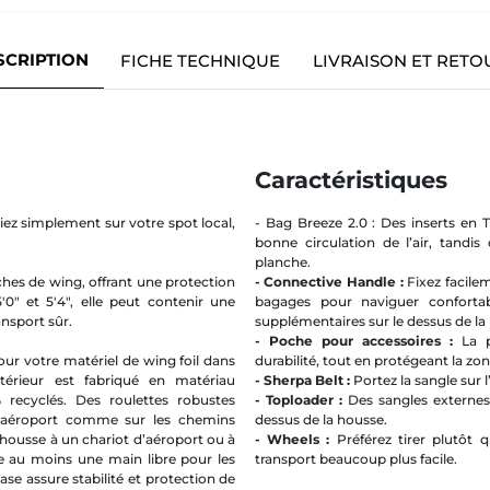
SCRIPTION
FICHE TECHNIQUE
LIVRAISON ET RETO
Caractéristiques
iez simplement sur votre spot local,
- Bag Breeze 2.0 : Des inserts en T
bonne circulation de l’air, tand
planche.
es de wing, offrant une protection
- Connective Handle :
Fixez facile
0" et 5'4", elle peut contenir une
bagages pour naviguer conforta
ansport sûr.
supplémentaires sur le dessus de la
- Poche pour accessoires :
La pl
r votre matériel de wing foil dans
durabilité, tout en protégeant la zon
érieur est fabriqué en matériau
- Sherpa Belt :
Portez la sangle sur l
recyclés. Des roulettes robustes
- Toploader :
Des sangles externes
 d’aéroport comme sur les chemins
dessus de la housse.
housse à un chariot d’aéroport ou à
- Wheels :
Préférez tirer plutôt q
se au moins une main libre pour les
transport beaucoup plus facile.
e assure stabilité et protection de