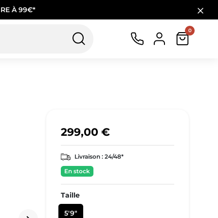
RE À 99€*
0
299,00 €
Livraison :
24/48*
En stock
Taille
5'9"