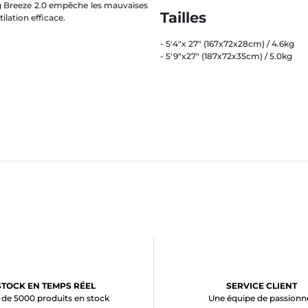
Bag Breeze 2.0 empêche les mauvaises
Tailles
lation efficace.
- 5'4"x 27" (167x72x28cm) / 4.6kg
- 5'9"x27" (187x72x35cm) / 5.0kg
STOCK EN TEMPS RÉEL
SERVICE CLIENT
 de 5000 produits en stock
Une équipe de passionn