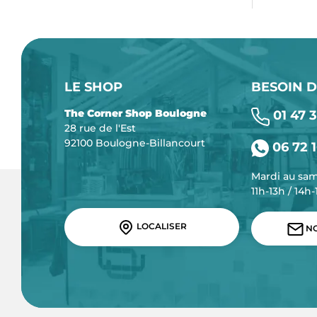
LE SHOP
BESOIN D
The Corner Shop Boulogne
01 47 3
28 rue de l'Est
92100 Boulogne-Billancourt
06 72 1
Mardi au sa
11h-13h / 14h
LOCALISER
NO