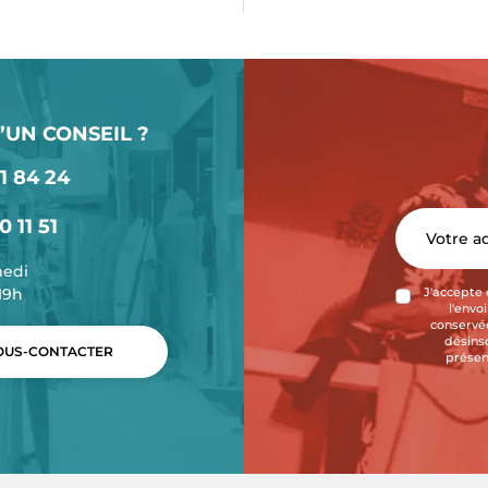
’UN CONSEIL ?
1 84 24
0 11 51
medi
-19h
J'accepte 
l'envo
conservée
désins
US-CONTACTER
présen