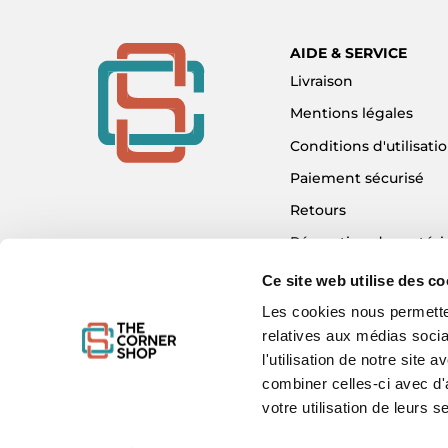
AIDE & SERVICE
Livraison
Mentions légales
Conditions d'utilisati
Paiement sécurisé
Retours
Réparation de matéri
Détaxe - Tax Refund
Ce site web utilise des co
Garantie & SAV
Les cookies nous permetten
relatives aux médias socia
Plan du site
l'utilisation de notre site
Mon compte
combiner celles-ci avec d'
Nous contacter
votre utilisation de leurs s