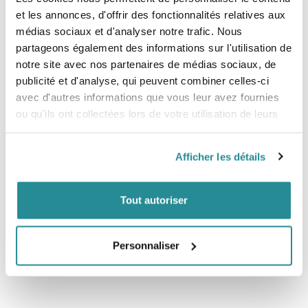
Construit pour résister aux rigueurs du voyage, le
et les annonces, d'offrir des fonctionnalités relatives aux
Gearbag Team Bag est doté de matériaux de haute
médias sociaux et d'analyser notre trafic. Nous
qualité qui protègent votre matériel des chocs et des
partageons également des informations sur l'utilisation de
éléments.
Design spacieux
notre site avec nos partenaires de médias sociaux, de
publicité et d'analyse, qui peuvent combiner celles-ci
Disponible en deux tailles - 145 × 45 cm et 165 × 48 cm - ce
avec d'autres informations que vous leur avez fournies
sac offre la plus grande capacité de la gamme, ce qui le
rend idéal pour transporter plusieurs planches, kites et
ou qu'ils ont collectées lors de votre utilisation de leurs
accessoires.
services.
Utilisation polyvalente
Afficher les détails
Parfait pour les aventures en kitesurf, ce sac peut
également être utilisé pour d'autres sports ou pour les
voyages, offrant une polyvalence pour tous vos besoins
de stockage de matériel.
Tout autoriser
Personnaliser