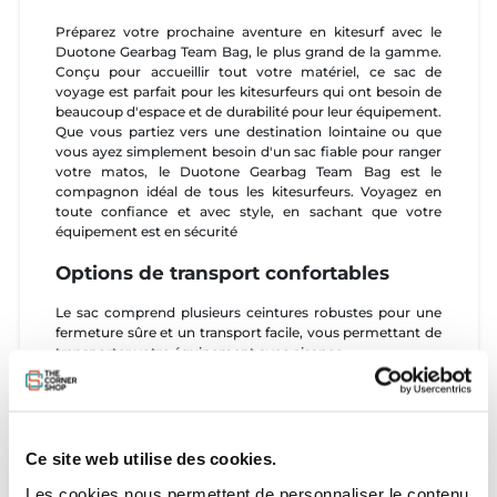
Préparez votre prochaine aventure en kitesurf avec le
Duotone Gearbag Team Bag, le plus grand de la gamme.
Conçu pour accueillir tout votre matériel, ce sac de
voyage est parfait pour les kitesurfeurs qui ont besoin de
beaucoup d'espace et de durabilité pour leur équipement.
Que vous partiez vers une destination lointaine ou que
vous ayez simplement besoin d'un sac fiable pour ranger
votre matos, le Duotone Gearbag Team Bag est le
compagnon idéal de tous les kitesurfeurs. Voyagez en
toute confiance et avec style, en sachant que votre
équipement est en sécurité
Options de transport confortables
Le sac comprend plusieurs ceintures robustes pour une
fermeture sûre et un transport facile, vous permettant de
transporter votre équipement avec aisance.
Mobilité facile
Équipé de deux roulettes robustes, ce sac est facile à
transporter, ce qui rend vos déplacements plus pratiques,
que vous soyez à l'aéroport ou sur la route.
Ce site web utilise des cookies.
Construction robuste
Les cookies nous permettent de personnaliser le contenu