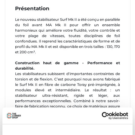
Présentation
Le nouveau stabilisateur Surf Mk II a été conçu en parallèle
du foil avant MA Mk II pour offrir un ensemble
harmonieux qui améliore votre fluidité, votre contrôle et
votre plage de vitesses, toutes disciplines de foil
confondues. Il reprend les caractéristiques de forme et de
profil du MA Mk II et est disponible en trois tailles : 130, 170
et 200 cm².
Construction haut de gamme -
Performance et
durabilité.
Les stabilisateurs subissent d'importantes contraintes de
torsion et de flexion. C’est pourquoi nous avons fabriqué
le Surf Mk II en fibre de carbone Toray pré-imprégnée, à
modules élevé et intermédiaire. Le résultat : un
stabilisateur ultra-résistant, rigide et léger, aux
performances exceptionnelles. Combiné à notre savoir-
faire de fabrication reconnu, ce choix de matériaux assure
une constance de qualité pour un niveau de performance
et de durabilité optimal
Caractéristiques et programmes
- Outline mid aspect :
équilibre parfait entre vitesse et