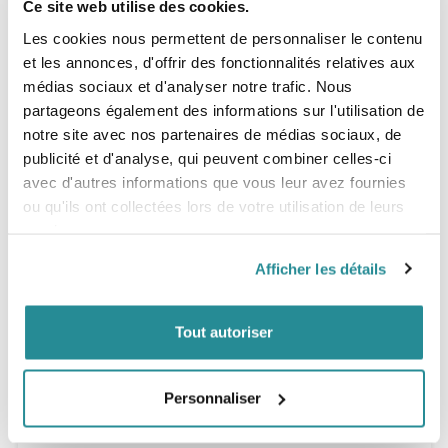
Ce site web utilise des cookies.
stabilité en tangage.
- Profil porteur :
décollage rapide et grande vitesse de
Les cookies nous permettent de personnaliser le contenu
pointe, inspiré du profil du foil MA Mk II.
et les annonces, d'offrir des fonctionnalités relatives aux
- Extrémités efficaces :
excellente récupération de
médias sociaux et d'analyser notre trafic. Nous
ventilation, même quand les tips sortent de l’eau.
- Fibre de carbone Toray :
carbone Toray haut module de
partageons également des informations sur l'utilisation de
qualité supérieure pour une rigidité et une légèreté
notre site avec nos partenaires de médias sociaux, de
remarquables.
publicité et d'analyse, qui peuvent combiner celles-ci
- Compatibilité système :
compatible avec les systèmes
A+ et Alloy.
avec d'autres informations que vous leur avez fournies
ou qu'ils ont collectées lors de votre utilisation de leurs
Tailles
services.
SURF 130 (
cm²)
SURF 170
(
cm²)
Afficher les détails
SURF 200
(
cm²)
Tout autoriser
Personnaliser