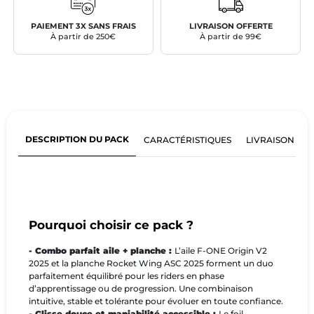
PAIEMENT 3X SANS FRAIS
LIVRAISON OFFERTE
À partir de 250€
À partir de 99€
DESCRIPTION DU PACK
CARACTÉRISTIQUES
LIVRAISON ET
Pourquoi choisir ce pack ?
- Combo parfait aile + planche :
L’aile F-ONE Origin V2
2025 et la planche Rocket Wing ASC 2025 forment un duo
parfaitement équilibré pour les riders en phase
d’apprentissage ou de progression. Une combinaison
intuitive, stable et tolérante pour évoluer en toute confiance.
- Glisse douce et maniabilité accessible :
Le foil