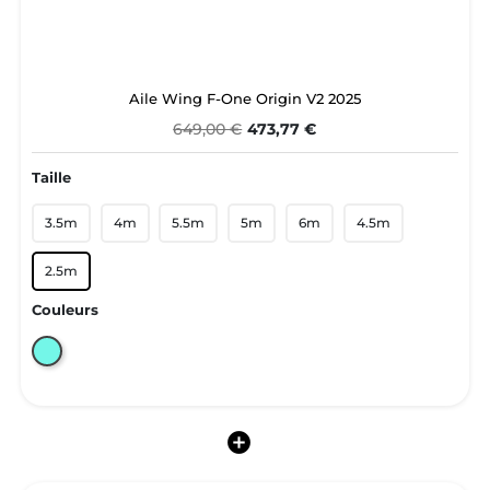
Aile Wing F-One Origin V2 2025
649,00 €
473,77 €
Taille
3.5m
4m
5.5m
5m
6m
4.5m
2.5m
Couleurs