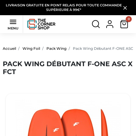
LIVRAISON GRATUITE EN POINT RELAIS POUR TOUTE COMMANDE
SUPÉRIEURE À 99€*
0

MENU
Accueil
Wing Foil
Pack Wing
Pack Wing Débutant F-ONE ASC x
PACK WING DÉBUTANT F-ONE ASC X
FCT