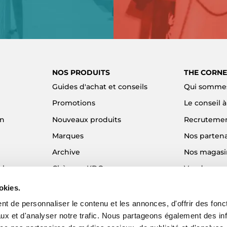
NOS PRODUITS
THE CORNE
Guides d'achat et conseils
Qui sommes
Promotions
Le conseil 
on
Nouveaux produits
Recruteme
Marques
Nos partena
Archive
Nos magasi
el
Chèques KDO
Vendre son
Idées cadeaux
Alma - Paie
okies.
Blog
t de personnaliser le contenu et les annonces, d'offrir des fonct
ux et d'analyser notre trafic. Nous partageons également des in