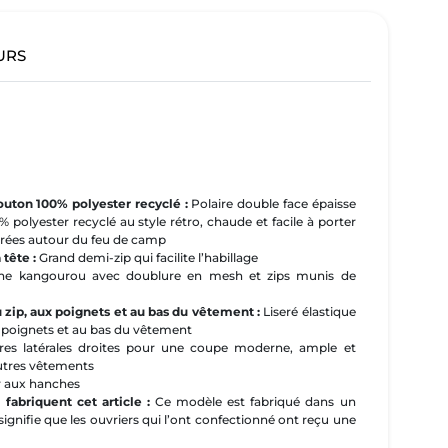
URS
outon 100% polyester recyclé :
Polaire double face épaisse
polyester recyclé au style rétro, chaude et facile à porter
oirées autour du feu de camp
 tête :
Grand demi-zip qui facilite l’habillage
che kangourou avec doublure en mesh et zips munis de
du zip, aux poignets et au bas du vêtement :
Liseré élastique
x poignets et au bas du vêtement
res latérales droites pour une coupe moderne, ample et
autres vêtements
 aux hanches
 fabriquent cet article :
Ce modèle est fabriqué dans un
 signifie que les ouvriers qui l’ont confectionné ont reçu une