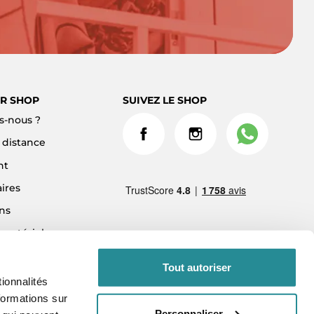
R SHOP
SUIVEZ LE SHOP
-nous ?
à distance
nt
ires
ns
 matériel
ment 3x sans frais
Tout autoriser
ionnalités
formations sur
Personnaliser