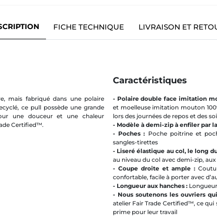
SCRIPTION
FICHE TECHNIQUE
LIVRAISON ET RETO
Caractéristiques
re, mais fabriqué dans une polaire
- Polaire double face imitation m
cyclé, ce pull possède une grande
et moelleuse imitation mouton 100% 
pour une douceur et une chaleur
lors des journées de repos et des s
ade Certified™.
- Modèle à demi-zip à enfiler par la
- Poches :
Poche poitrine et po
sangles-tirettes
- Liseré élastique au col, le long 
au niveau du col avec demi-zip, au
- Coupe droite et ample :
Coutu
confortable, facile à porter avec d’
- Longueur aux hanches :
Longueur
- Nous soutenons les ouvriers qui
atelier Fair Trade Certified™, ce qui
prime pour leur travail