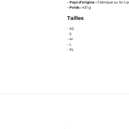
- Pays d’origine :
Fabriqué au Sri La
- Poids :
431 g
Tailles
- XS
- S
- M
- L
- XL