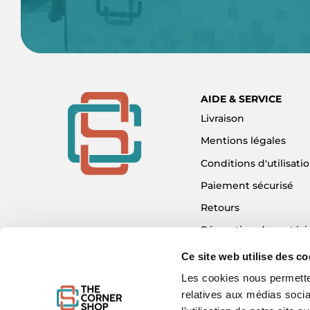
AIDE & SERVICE
Livraison
Mentions légales
Conditions d'utilisati
Paiement sécurisé
Retours
Réparation de matéri
Détaxe - Tax Refund
Ce site web utilise des co
Garantie & SAV
Les cookies nous permetten
relatives aux médias socia
Plan du site