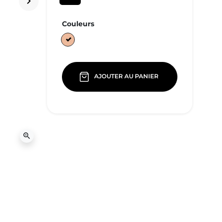
keyboard_arrow_right
Suivant
Couleurs
Beige
AJOUTER AU PANIER
zoom_in