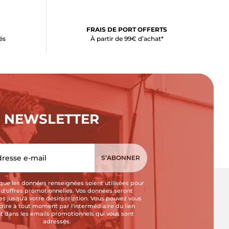
FRAIS DE PORT OFFERTS
és
À partir de 99€ d’achat*
NEWSLETTER
que les données renseignées soient utilisées pour
i d'offres promotionnelles. Vos données seront
s jusqu'à votre désinscription. Vous pouvez vous
crire à tout moment par l'intermédiaire du lien
t dans les emails promotionnels qui vous sont
adressés.