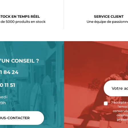
STOCK EN TEMPS RÉEL
SERVICE CLIENT
 de 5000 produits en stock
Une équipe de passionn
’UN CONSEIL ?
1 84 24
0 11 51
medi
-19h
J'accepte 
l'envo
conservée
désins
US-CONTACTER
présen