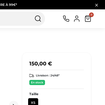
RE À 99€*
0
150,00 €
Livraison :
24/48*
En stock
Taille
XS