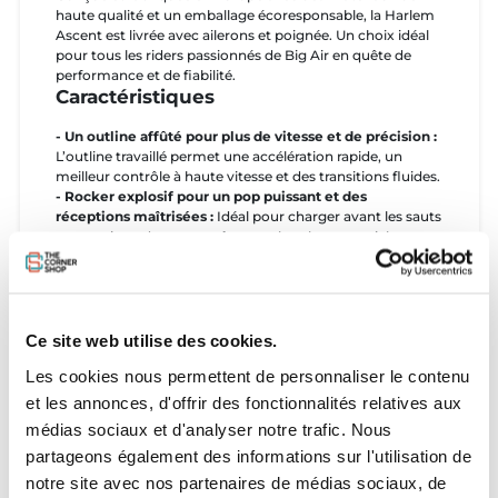
haute qualité et un emballage écoresponsable, la Harlem
Ascent est livrée avec ailerons et poignée. Un choix idéal
pour tous les riders passionnés de Big Air en quête de
performance et de fiabilité.
Caractéristiques
- Un outline affûté pour plus de vitesse et de précision :
L’outline travaillé permet une accélération rapide, un
meilleur contrôle à haute vitesse et des transitions fluides.
- Rocker explosif pour un pop puissant et des
réceptions maîtrisées :
Idéal pour charger avant les sauts
et atterrir en douceur, même sur les plus gros tricks.
- Double concave avec canal central pour une accroche
maximale sans perte de vitesse :
Permet un contrôle
précis dans toutes les conditions, tout en gardant une
glisse rapide et fluide.
- Construction carbone et fibre de verre pour un mix
Ce site web utilise des cookies.
parfait entre rigidité et confort :
Un noyau rigide au
Les cookies nous permettent de personnaliser le contenu
centre pour la stabilité et des tips plus souples pour
absorber les impacts.
et les annonces, d'offrir des fonctionnalités relatives aux
- Pas de flex inversé grâce au carbone unidirectionnel
médias sociaux et d'analyser notre trafic. Nous
et biaxial :
Une stabilité incomparable même à pleine
partageons également des informations sur l'utilisation de
charge, pour un ride plus sain et plus engagé.
- Fabriquée en Europe avec une finition premium :
Un
notre site avec nos partenaires de médias sociaux, de
produit haut de gamme conçu avec soin, livré dans un