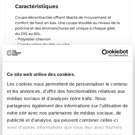
Caractéristiques
Coupe décontractée offrant liberté de mouvement et
confort de haut en bas. Une coupe étudiée au niveau de la
poitrine et des emmanchures est unique à chaque gilet,
du 2XS au 6XL.
- Polyester chevron
- Construction double couche
- Fermeture éclair YKK Locker
- Mousse ultra-légère
- Doublure TrueFit©
- Un favori de James Windsor
Ce site web utilise des cookies.
Les cookies nous permettent de personnaliser le contenu
Tailles
et les annonces, d'offrir des fonctionnalités relatives aux
médias sociaux et d'analyser notre trafic. Nous
- S
partageons également des informations sur l'utilisation de
- M
- L
notre site avec nos partenaires de médias sociaux, de
-XL
publicité et d'analyse, qui peuvent combiner celles-ci
avec d'autres informations que vous leur avez fournies
ou qu'ils ont collectées lors de votre utilisation de leurs