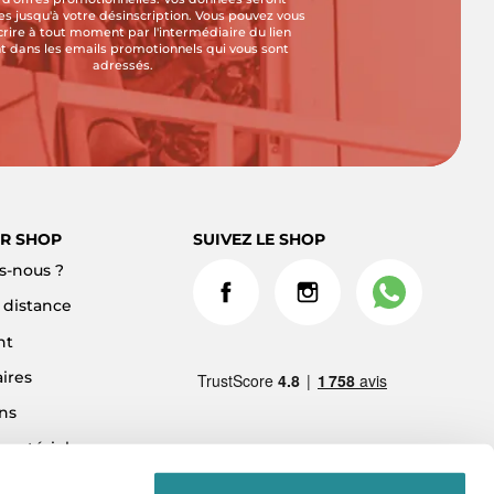
s jusqu'à votre désinscription. Vous pouvez vous
crire à tout moment par l'intermédiaire du lien
t dans les emails promotionnels qui vous sont
adressés.
R SHOP
SUIVEZ LE SHOP
-nous ?
à distance
nt
ires
ns
 matériel
ment 3x sans frais