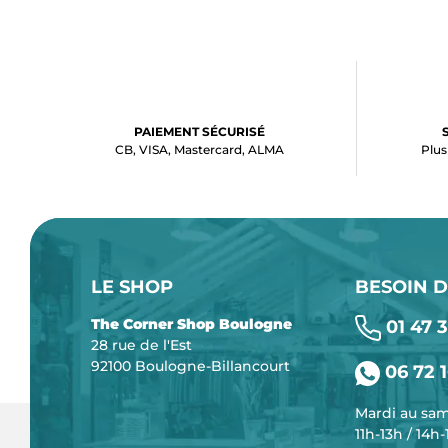
PAIEMENT SÉCURISÉ
CB, VISA, Mastercard, ALMA
Plus
LE SHOP
BESOIN D
The Corner Shop Boulogne
01 47 3
28 rue de l'Est
92100 Boulogne-Billancourt
06 72 1
Mardi au sa
11h-13h / 14h