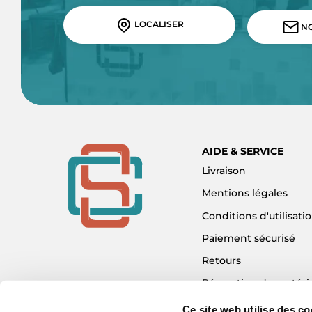
LOCALISER
NO
AIDE & SERVICE
Livraison
Mentions légales
Conditions d'utilisati
Paiement sécurisé
Retours
Réparation de matéri
Détaxe - Tax Refund
Ce site web utilise des co