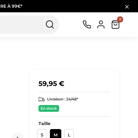
RE À 99€*
0
59,95 €
Livraison :
24/48*
En stock
Taille
S
M
L