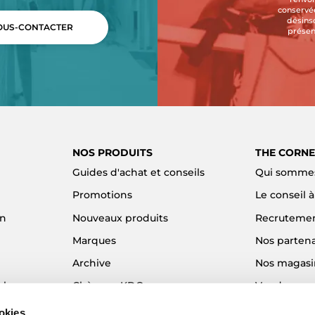
conservée
désins
US-CONTACTER
présen
NOS PRODUITS
THE CORNE
Guides d'achat et conseils
Qui sommes
Promotions
Le conseil 
on
Nouveaux produits
Recruteme
Marques
Nos partena
Archive
Nos magasi
el
Chèques KDO
Vendre son
Idées cadeaux
Alma - Paie
okies.