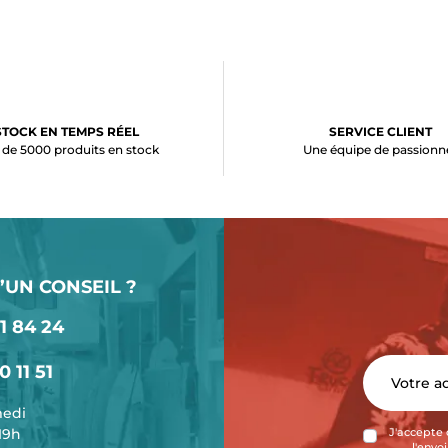
STOCK EN TEMPS RÉEL
SERVICE CLIENT
 de 5000 produits en stock
Une équipe de passionn
’UN CONSEIL ?
1 84 24
0 11 51
medi
-19h
J'accepte 
l'envo