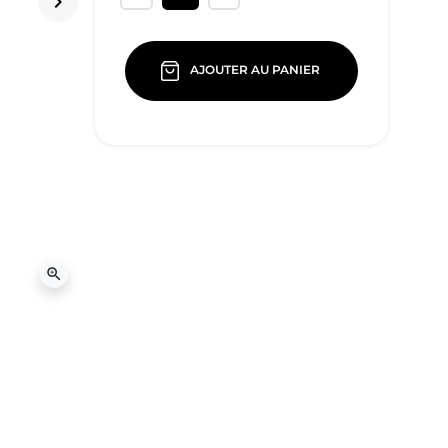
keyboard_arrow_right
Suivant
AJOUTER AU PANIER
zoom_in