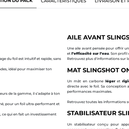
TION DU PACK
CARACTÉRISTIQUES
LIVRAISON ET
AILE AVANT SLING
Une aile avant pensée pour offrir u
et
l’efficacité sur l’eau
. Son profil
 du foil est intuitif et rapide, sans
Retrouvez plus d'informations sur 
MAT SLINGSHOT O
des, idéal pour maximiser ton
Un mât en carbone
léger
et
rig
directe avec le foil. Sa conception 
performances maximales.
teurs de la gamme, il s’adapte à ton
Retrouvez toutes les informations su
é, pour un foil ultra-performant et
STABILISATEUR S
d, ce qui en fait un investissement
Un stabilisateur conçu pour ap