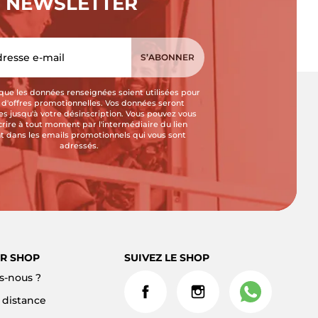
NEWSLETTER
que les données renseignées soient utilisées pour
i d'offres promotionnelles. Vos données seront
s jusqu'à votre désinscription. Vous pouvez vous
crire à tout moment par l'intermédiaire du lien
t dans les emails promotionnels qui vous sont
adressés.
R SHOP
SUIVEZ LE SHOP
-nous ?
à distance