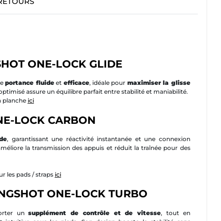
 RETOURS
SHOT ONE-LOCK GLIDE
ne
portance fluide
et
efficace
, idéale pour
maximiser la glisse
 optimisé assure un équilibre parfait entre stabilité et maniabilité.
la planche
ici
NE-LOCK CARBON
ide
, garantissant une réactivité instantanée et une connexion
améliore la transmission des appuis et réduit la traînée pour des
r les pads / straps
ici
LINGSHOT ONE-LOCK TURBO
porter un
supplément de contrôle et de vitesse
, tout en