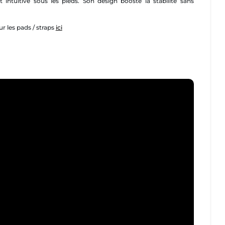
 intuitive sous les pieds. Son design booste la stabilité sans
r les pads / straps
ici