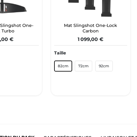
 Slingshot One-
Mat Slingshot One-Lock
 Turbo
Carbon
,00 €
1 099,00 €
Taille
82cm
72cm
92cm