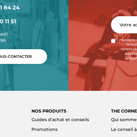
1 84 24
0 11 51
medi
-19h
J'accepte 
l'envo
conservée
désins
US-CONTACTER
présen
NOS PRODUITS
THE CORNE
Guides d'achat et conseils
Qui sommes
Promotions
Le conseil 