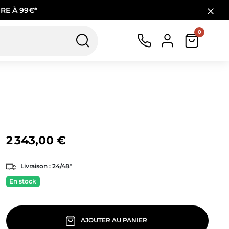
RE À 99€*
0
2 343,00 €
Livraison :
24/48*
En stock
AJOUTER AU PANIER