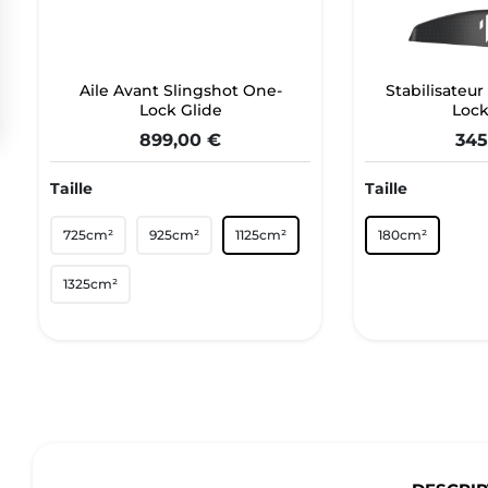
Aile Avant Slingshot One-
Stabilisateur
Lock Glide
Lock
899,00 €
345
Taille
Taille
725cm²
925cm²
1125cm²
180cm²
1325cm²