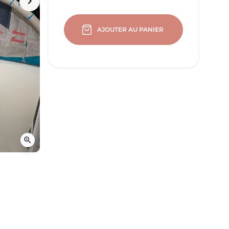
keyboard_arrow_right
Suivant
AJOUTER AU PANIER
zoom_in