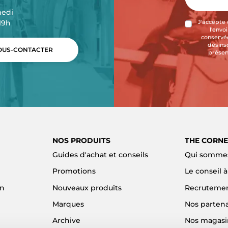
medi
-19h
J'accepte 
l'envo
conservée
désins
US-CONTACTER
présen
NOS PRODUITS
THE CORNE
Guides d'achat et conseils
Qui sommes
Promotions
Le conseil 
on
Nouveaux produits
Recruteme
Marques
Nos partena
Archive
Nos magasi