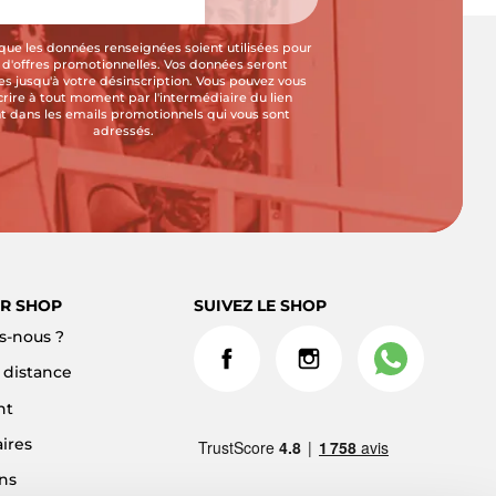
que les données renseignées soient utilisées pour
i d'offres promotionnelles. Vos données seront
s jusqu'à votre désinscription. Vous pouvez vous
crire à tout moment par l'intermédiaire du lien
t dans les emails promotionnels qui vous sont
adressés.
R SHOP
SUIVEZ LE SHOP
-nous ?
à distance
nt
ires
ns