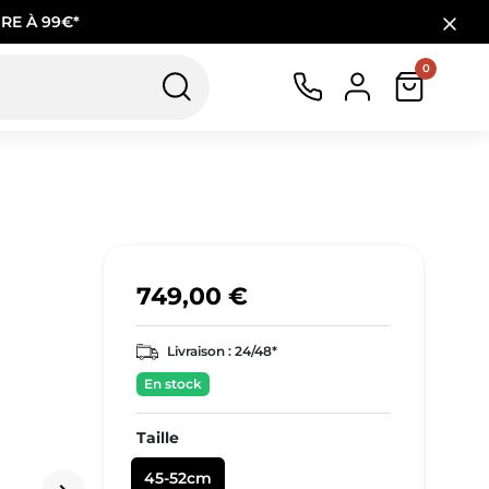
RE À 99€*
0
749,00 €
Livraison :
24/48*
En stock
Taille
45-52cm