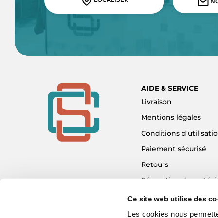
NO
AIDE & SERVICE
Livraison
Mentions légales
Conditions d'utilisati
Paiement sécurisé
Retours
Réparation de matéri
Détaxe - Tax Refund
Ce site web utilise des co
Garantie & SAV
Les cookies nous permetten