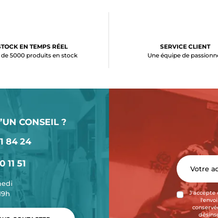
STOCK EN TEMPS RÉEL
SERVICE CLIENT
 de 5000 produits en stock
Une équipe de passionn
’UN CONSEIL ?
1 84 24
0 11 51
medi
-19h
J'accepte 
l'envo
conservée
désins