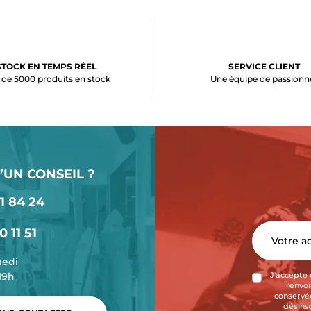
STOCK EN TEMPS RÉEL
SERVICE CLIENT
 de 5000 produits en stock
Une équipe de passionn
’UN CONSEIL ?
1 84 24
0 11 51
medi
-19h
J'accepte 
l'envo
conservée
désins