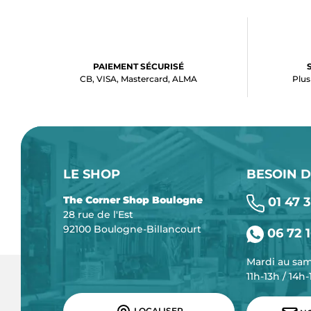
PAIEMENT SÉCURISÉ
CB, VISA, Mastercard, ALMA
Plus
LE SHOP
BESOIN D
The Corner Shop Boulogne
01 47 3
28 rue de l'Est
92100 Boulogne-Billancourt
06 72 1
Mardi au sa
11h-13h / 14h
LOCALISER