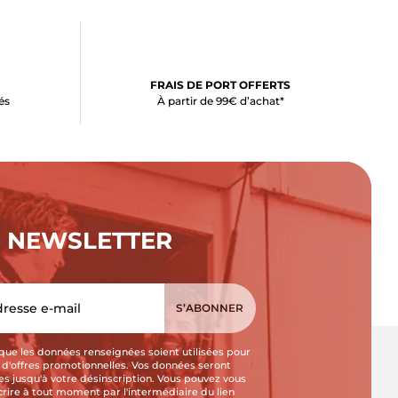
FRAIS DE PORT OFFERTS
és
À partir de 99€ d’achat*
NEWSLETTER
que les données renseignées soient utilisées pour
i d'offres promotionnelles. Vos données seront
s jusqu'à votre désinscription. Vous pouvez vous
crire à tout moment par l'intermédiaire du lien