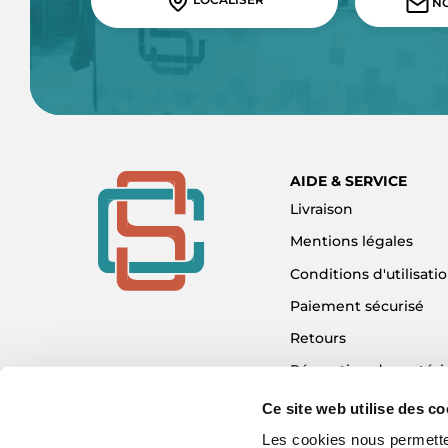
NO
AIDE & SERVICE
Livraison
Mentions légales
Conditions d'utilisati
Paiement sécurisé
Retours
Réparation de matéri
Détaxe - Tax Refund
Ce site web utilise des co
Garantie & SAV
Les cookies nous permetten