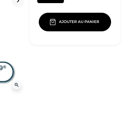
keyboard_arrow_right
Suivant
AJOUTER AU PANIER
zoom_in