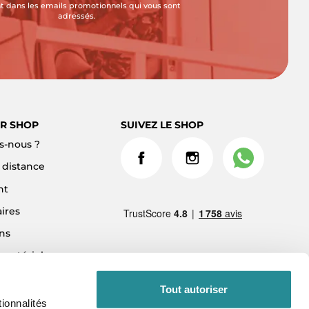
t dans les emails promotionnels qui vous sont
adressés.
R SHOP
SUIVEZ LE SHOP
-nous ?
à distance
nt
ires
ns
 matériel
ment 3x sans frais
Tout autoriser
ionnalités