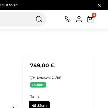
RE À 99€*
0
749,00 €
Livraison :
24/48*
En stock
Taille
45-52cm