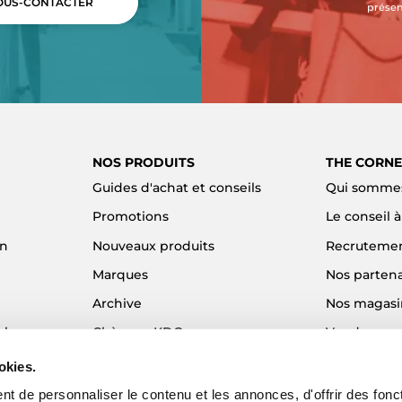
US-CONTACTER
présen
NOS PRODUITS
THE CORNE
Guides d'achat et conseils
Qui sommes
Promotions
Le conseil 
on
Nouveaux produits
Recruteme
Marques
Nos partena
Archive
Nos magasi
el
Chèques KDO
Vendre son
Idées cadeaux
Alma - Paie
okies.
Blog
t de personnaliser le contenu et les annonces, d'offrir des fonct