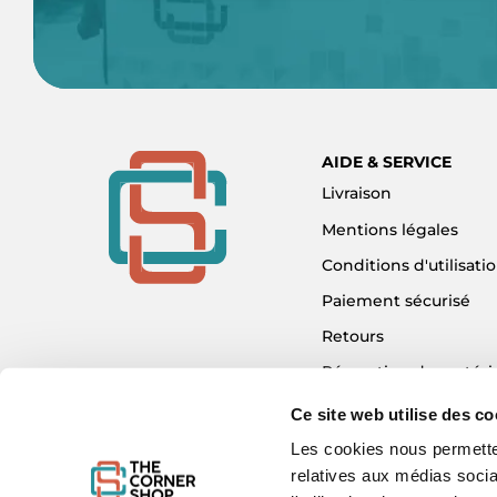
AIDE & SERVICE
Livraison
Mentions légales
Conditions d'utilisati
Paiement sécurisé
Retours
Réparation de matéri
Détaxe - Tax Refund
Ce site web utilise des co
Garantie & SAV
Les cookies nous permetten
relatives aux médias socia
Plan du site