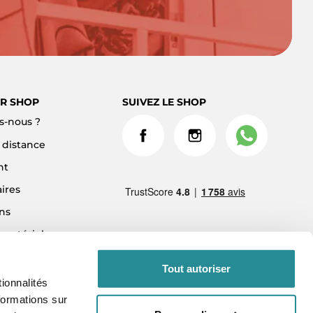
R SHOP
SUIVEZ LE SHOP
-nous ?
à distance
nt
ires
ns
 matériel
ment 3x sans frais
Tout autoriser
ionnalités
formations sur