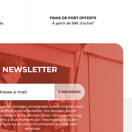
FRAIS DE PORT OFFERTS
és
À partir de 99€ d’achat*
NEWSLETTER
que les données renseignées soient utilisées pour
i d'offres promotionnelles. Vos données seront
s jusqu'à votre désinscription. Vous pouvez vous
crire à tout moment par l'intermédiaire du lien
t dans les emails promotionnels qui vous sont
adressés.