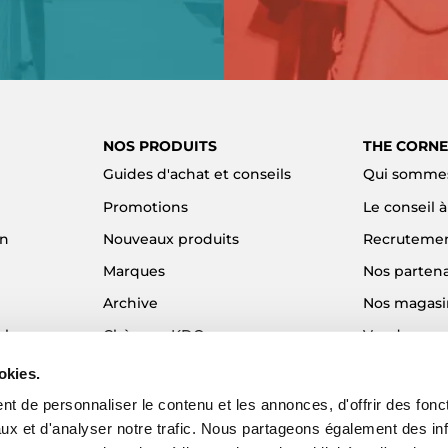
NOS PRODUITS
THE CORNE
Guides d'achat et conseils
Qui sommes
Promotions
Le conseil 
on
Nouveaux produits
Recruteme
Marques
Nos partena
Archive
Nos magasi
el
Chèques KDO
Vendre son
Idées cadeaux
Alma - Paie
okies.
Blog
t de personnaliser le contenu et les annonces, d'offrir des fonct
ux et d'analyser notre trafic. Nous partageons également des in