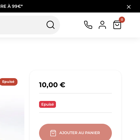
RE À 99€*
0
Epuisé
10,00 €
Epuisé
AJOUTER AU PANIER