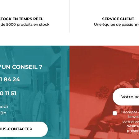
STOCK EN TEMPS RÉEL
SERVICE CLIENT
 de 5000 produits en stock
Une équipe de passionn
’UN CONSEIL ?
1 84 24
0 11 51
medi
-19h
J'accepte 
l'envo
conservée
désins
US-CONTACTER
présen