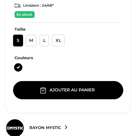
Livraison :
24/48*
En stock
Taille
S
M
L
XL
Couleurs
Noir
AJOUTER AU PANIER
RAYON MYSTIC