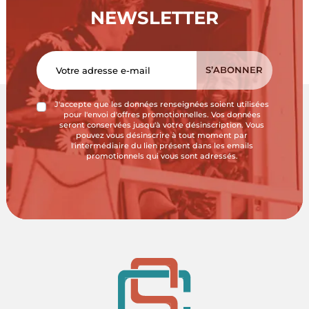
NEWSLETTER
J'accepte que les données renseignées soient utilisées
pour l'envoi d'offres promotionnelles. Vos données
seront conservées jusqu'à votre désinscription. Vous
pouvez vous désinscrire à tout moment par
l'intermédiaire du lien présent dans les emails
promotionnels qui vous sont adressés.