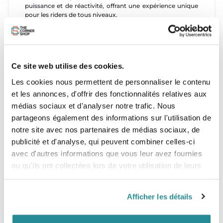
puissance et de réactivité, offrant une expérience unique
pour les riders de tous niveaux.
Libère tout le potentiel de ton ride avec la Duotone Dice
SLS, une aile innovante qui incarne la puissance, la
précision et la performance. Booste tes sessions grâce à
un pilotage puissant et rapide, garantissant une sensation
Ce site web utilise des cookies.
de réactivité et de connexion qui améliore
significativement ton expérience sur l'eau. Profite de la
Les cookies nous permettent de personnaliser le contenu
polyvalence et de l'enthousiasme que la Duotone Dice
et les annonces, d'offrir des fonctionnalités relatives aux
SLS procure à tes aventures en kitesurf.
médias sociaux et d'analyser notre trafic. Nous
partageons également des informations sur l'utilisation de
Caractéristiques
notre site avec nos partenaires de médias sociaux, de
publicité et d'analyse, qui peuvent combiner celles-ci
- Excellente performance en déhooké avec beaucoup de
slack pour les freestylers chevronnés.
avec d'autres informations que vous leur avez fournies
- Lift puissant pour les records de hauteur et les figures
ou qu'ils ont collectées lors de votre utilisation de leurs
aériennes.
services.
- Pilotage précis grâce à un tout nouveau design.
- Loops puissants pour le big air ou les tricks combinés à
des loops.
Afficher les détails
- La bonne capacité de dérive fait de la Dice SLS une aile
géniale même dans les vagues.
- Initiation puissante et rapide de la direction pour un