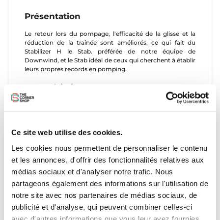
Présentation
Le retour lors du pompage, l'efficacité de la glisse et la
réduction de la traînée sont améliorés, ce qui fait du
Stabilizer H le Stab. préférée de notre équipe de
Downwind, et le Stab idéal de ceux qui cherchent à établir
leurs propres records en pomping.
Caractéristiques
-
Excellent rapport
: Excellent rapport entre la faible
énergie déployée et la vitesse de pompage obtenue pour
parcourir des distances maximales
-
Aspect ratio élevé
: Profil droit d'aspect ratio élevé
Ce site web utilise des cookies.
-
Performance optimisée
: Performances fortement
Les cookies nous permettent de personnaliser le contenu
accrues en pomping et en glisse
-
Profil spécifique
: Profil conçu pour un retour maximal
et les annonces, d'offrir des fonctionnalités relatives aux
lors du pompage et une faible vitesse de décrochage
médias sociaux et d'analyser notre trafic. Nous
Tailles
partageons également des informations sur l'utilisation de
notre site avec nos partenaires de médias sociaux, de
Voir photo
publicité et d'analyse, qui peuvent combiner celles-ci
avec d'autres informations que vous leur avez fournies