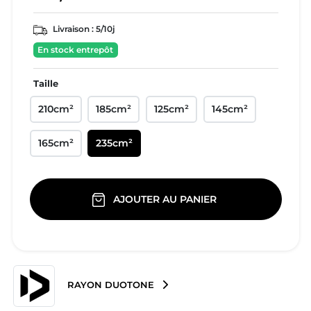
Livraison :
5/10j
En stock entrepôt
Taille
210cm²
185cm²
125cm²
145cm²
165cm²
235cm²
AJOUTER AU PANIER
RAYON DUOTONE