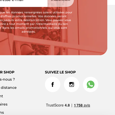
que les données renseignées soient utilisées pour
i d'offres promotionnelles. Vos données seront
s jusqu'à votre désinscription. Vous pouvez vous
crire à tout moment par l'intermédiaire du lien
t dans les emails promotionnels qui vous sont
adressés.
R SHOP
SUIVEZ LE SHOP
-nous ?
à distance
nt
ires
ns