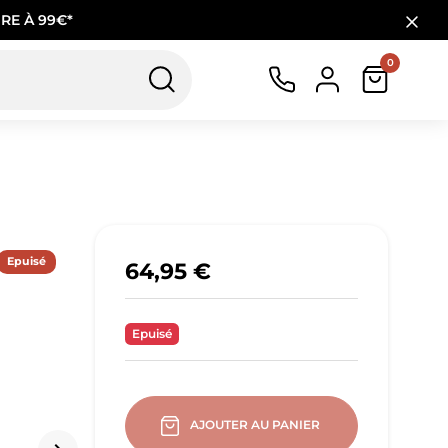
RE À 99€*
0
Epuisé
64,95 €
Epuisé
AJOUTER AU PANIER