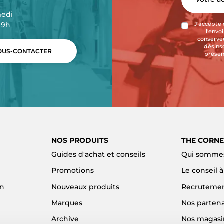
medi
-19h
J'accepte 
l'envo
conservée
désins
US-CONTACTER
présen
NOS PRODUITS
THE CORNE
Guides d'achat et conseils
Qui sommes
Promotions
Le conseil 
on
Nouveaux produits
Recruteme
Marques
Nos partena
Archive
Nos magasi