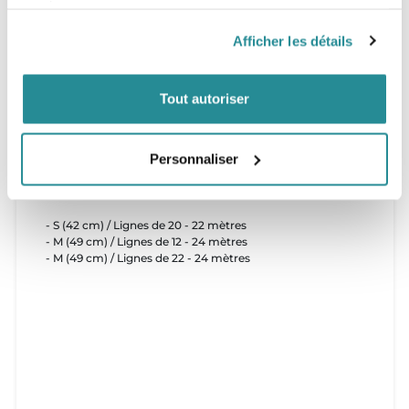
services.
Duotone, pour tous les pratiquants qui souhaitent
conserver une barre "à tout faire" sans se spécialiser
Afficher les détails
-
Rope Harness Kit
: Pour tous les riders possédant un
harnais à corde (Type Ride Engine et toutes les marques
ayant sorti des boucles de vagues avec un bout)
-
Freestyle Kit / Wakestyle Kit
: Pour tous les riders
Tout autoriser
freestyle souhaitant une large boucle.
Personnaliser
Tailles
- S (42 cm) / Lignes de 20 - 22 mètres
- M (49 cm) / Lignes de 12 - 24 mètres
- M (49 cm) / Lignes de 22 - 24 mètres