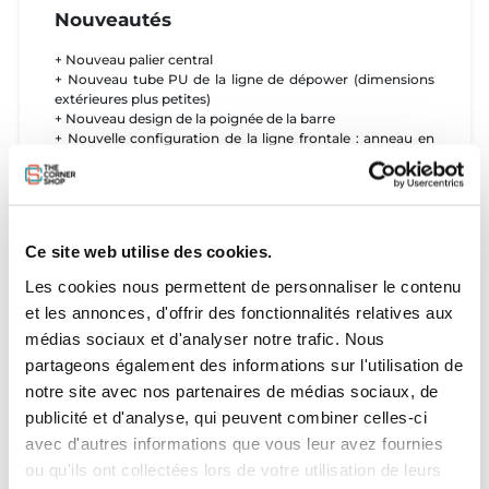
Nouveautés
+ Nouveau palier central
+ Nouveau tube PU de la ligne de dépower (dimensions
extérieures plus petites)
+ Nouveau design de la poignée de la barre
+ Nouvelle configuration de la ligne frontale : anneau en
métal en tant que distributeur en V
+ Nouvelle construction du Pigtail
Caractéristiques
Ce site web utilise des cookies.
- Système de sécurité Click-In
- Découpe précise de la ligne arrière
Les cookies nous permettent de personnaliser le contenu
- Longueur de ligne réglable
et les annonces, d'offrir des fonctionnalités relatives aux
- Guidage précis grâce aux lignes Flite99
- Système de détorsion automatique
médias sociaux et d'analyser notre trafic. Nous
- Position V basse en option pour être compatible avec la
partageons également des informations sur l'utilisation de
plupart des ailes du marché
notre site avec nos partenaires de médias sociaux, de
Choix du Chicken Loop
publicité et d'analyse, qui peuvent combiner celles-ci
avec d'autres informations que vous leur avez fournies
ATTENTION - Barre livrée sans chicken loop.
Duotone propose 4 nouveaux chicken loops à ses riders.
ou qu'ils ont collectées lors de votre utilisation de leurs
-
Freeride Kit
: C'est le chicken loop historique de chez