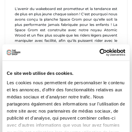
L'avenir du wakeboard est prometteur et la tendance est
de plus en plus jeune chaque saison ! C'est pourquoi nous
avons conçu la planche Space Grom pour qu'elle soit la
plus performante jamais fabriquée pour les enfants ! La
Space Grom est construite avec notre noyau Atomic
Wood et un flex plus souple que les riders légers peuvent
manipuler avec facilité, afin qu'ils puissent rider avec le
même style et la même agilité (si ce n'est plus) que leurs
aînés.
Caractéristiques
- Atomic Wood Core
Ce site web utilise des cookies.
- Carbon Bedrock Inserts
Les cookies nous permettent de personnaliser le contenu
- Single-Shot Fusion Sidewalls
- Ballistic Base
et les annonces, d'offrir des fonctionnalités relatives aux
- Continuous Rocker Profile
médias sociaux et d'analyser notre trafic. Nous
partageons également des informations sur l'utilisation de
notre site avec nos partenaires de médias sociaux, de
publicité et d'analyse, qui peuvent combiner celles-ci
avec d'autres informations que vous leur avez fournies
ou qu'ils ont collectées lors de votre utilisation de leurs