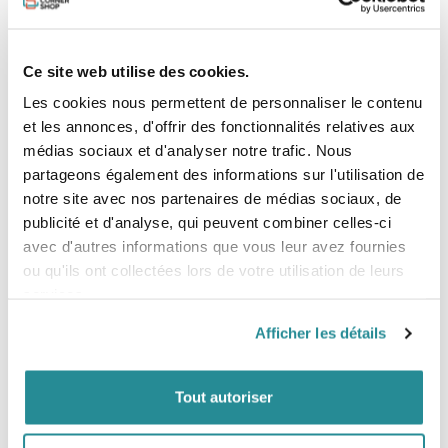
+ Le confort de la barre est adapté à
chaque taille de la barre est adaptée à
chaque taille grâce à l'embout hybride flex
Ce site web utilise des cookies.
les jambes de force flexibles hybrides
Les cookies nous permettent de personnaliser le contenu
+ Déclenchement rapide de la direction
et les annonces, d'offrir des fonctionnalités relatives aux
grâce à la forme plus large et plus réactive
médias sociaux et d'analyser notre trafic. Nous
de l'extrémité de l'aile, forme plus large et
partageons également des informations sur l'utilisation de
plus réactive de l'extrémité de l'aile
notre site avec nos partenaires de médias sociaux, de
+ Nouvelle fermeture à haute pression du
publicité et d'analyse, qui peuvent combiner celles-ci
bord d'attaque de fermeture du bord
avec d'autres informations que vous leur avez fournies
d'attaque
ou qu'ils ont collectées lors de votre utilisation de leurs
+ Construction légère des poches de
services.
lattes
+ Bord de fuite léger en MOD 3S
Afficher les détails
+ Attention à la pression de gonflage de 10
PSI de gonflage
Tout autoriser
Caractéristiques et Programme
- Meilleure capacité de dérive