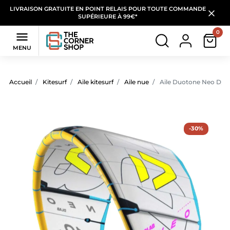
LIVRAISON GRATUITE EN POINT RELAIS POUR TOUTE COMMANDE
SUPÉRIEURE À 99€*
0

MENU
Accueil
Kitesurf
Aile kitesurf
Aile nue
Aile Duotone Neo D/L
-30%