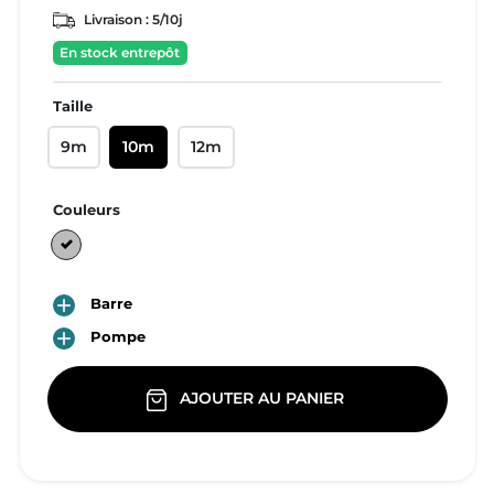
Livraison :
5/10j
En stock entrepôt
Taille
9m
10m
12m
Couleurs
C03:Grey

Barre

Pompe
AJOUTER AU PANIER