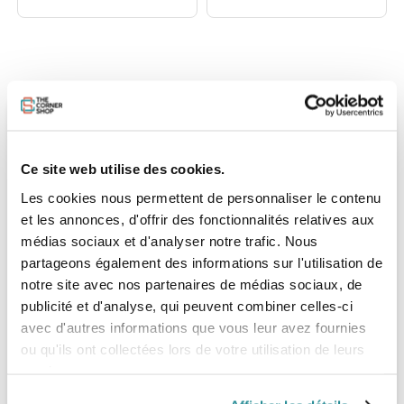
DESCRIPTION DU PACK
CARACTÉRISTIQUES
LIVRAISON ET
Ce site web utilise des cookies.
Les cookies nous permettent de personnaliser le contenu
et les annonces, d'offrir des fonctionnalités relatives aux
médias sociaux et d'analyser notre trafic. Nous
partageons également des informations sur l'utilisation de
AVION COMPLET F-ONE JAM HM
notre site avec nos partenaires de médias sociaux, de
CARBON T2
publicité et d'analyse, qui peuvent combiner celles-ci
La JAM a été conçue pour le dockstart et le pump foil. Avec
avec d'autres informations que vous leur avez fournies
sa surface de 1900cm² et son allongement de 10.3, ce foil
ou qu'ils ont collectées lors de votre utilisation de leurs
apporte une glisse infinie, une portance incroyable, des
décollages faciles et rapides et une grande efficacité.
services.
Grâce à la JAM, il suffit de quelques mouvements de