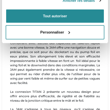
Afficher les détails
pumping pour sortir de l'eau et glisser à toute vitesse en un
rien de temps. Même si vous arrêtez de pomper pendant
quelques secondes, le foil continuera à glisser. Son design et
Tout autoriser
profil spécifique réduisent d’autant plus la traînée induite et
apportent plus d'efficacité et de performance. Les wingtips
ont été conçues pour offrir une bonne maniabilité relative; la
JAM n'est donc pas seulement une machine à pumping,
Personnaliser
mais aussi un foil agréable en navigation.
Combinant avec succès des capacités de take-off rapide
avec une bonne vitesse, la JAM offre une navigation douce et
précise, que ce soit pour du dockstart ou du pump foil en
eaux plates. Son allongement très élevé et son efficacité
impressionnante à faible vitesse en font un foil idéal pour le
wing foil et le downwind dans des conditions marginales. La
JAM peut également prendre de la vitesse si nécessaire, ce
qui permet au rider d'aller plus vite, de l'utiliser pour de la
wing par vent faible et même de surfer sur de petites vagues
avec facilité.
La connexion TITAN 2 présente un nouveau design pour
offrir encore plus d'efficacité, de rigidité et de fiabilité au
niveau de la jonction critique entre le mât et le foil.
La JAM s'adresse à tous les niveaux, qu'il s'agisse de