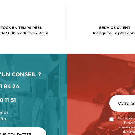
STOCK EN TEMPS RÉEL
SERVICE CLIENT
 de 5000 produits en stock
Une équipe de passionn
’UN CONSEIL ?
1 84 24
0 11 51
medi
-19h
J'accepte 
l'envo
conservée
désins
US-CONTACTER