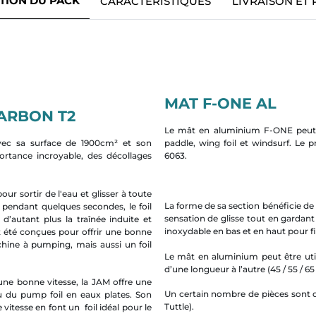
TION DU PACK
CARACTÉRISTIQUES
LIVRAISON ET
MAT F-ONE AL
ARBON T2
Le mât en aluminium F-ONE peut êtr
vec sa surface de 1900cm² et son
paddle, wing foil et windsurf. Le p
portance incroyable, des décollages
6063.
r sortir de l'eau et glisser à toute
La forme de sa section bénéficie de 
pendant quelques secondes, le foil
sensation de glisse tout en gardant 
 d’autant plus la traînée induite et
inoxydable en bas et en haut pour fi
t été conçues pour offrir une bonne
chine à pumping, mais aussi un foil
Le mât en aluminium peut être utili
d’une longueur à l’autre (45 / 55 / 65 
une bonne vitesse, la JAM offre une
Un certain nombre de pièces sont d
u du pump foil en eaux plates. Son
Tuttle).
vitesse en font un foil idéal pour le