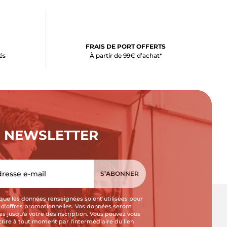
FRAIS DE PORT OFFERTS
és
À partir de 99€ d’achat*
NEWSLETTER
que les données renseignées soient utilisées pour
i d'offres promotionnelles. Vos données seront
s jusqu'à votre désinscription. Vous pouvez vous
crire à tout moment par l'intermédiaire du lien