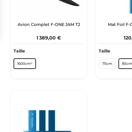
Avion Complet F-ONE JAM T2
Mat Foil F
1 389,00 €
120
Taille
Taille
1600cm²
75cm
85c