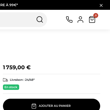
RE À 99€*
0
1 759,00 €
Livraison :
24/48*
En stock
AJOUTER AU PANIER