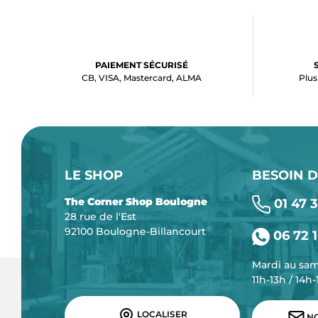
PAIEMENT SÉCURISÉ
CB, VISA, Mastercard, ALMA
Plus
LE SHOP
BESOIN D
The Corner Shop Boulogne
01 47 3
28 rue de l'Est
92100 Boulogne-Billancourt
06 72 1
Mardi au sa
11h-13h / 14h
LOCALISER
NO