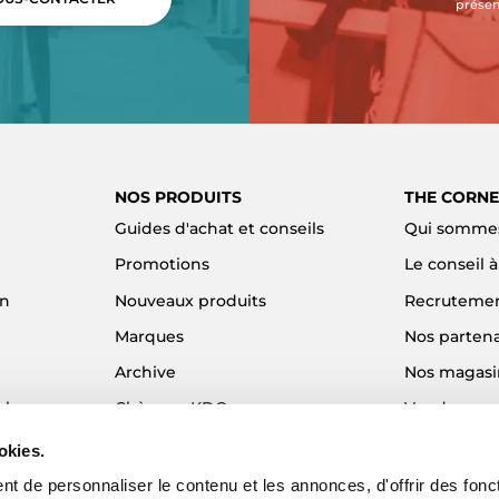
présen
NOS PRODUITS
THE CORNE
Guides d'achat et conseils
Qui sommes
Promotions
Le conseil 
on
Nouveaux produits
Recruteme
Marques
Nos partena
Archive
Nos magasi
el
Chèques KDO
Vendre son
Idées cadeaux
Alma - Paie
okies.
Blog
t de personnaliser le contenu et les annonces, d'offrir des fonct