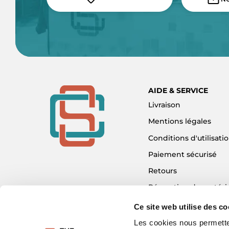
AIDE & SERVICE
Livraison
Mentions légales
Conditions d'utilisati
Paiement sécurisé
Retours
Réparation de matéri
Détaxe - Tax Refund
Ce site web utilise des co
Garantie & SAV
Les cookies nous permetten