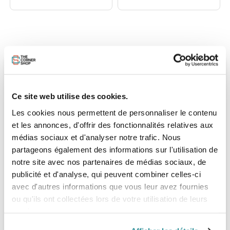
DESCRIPTION DU PACK
CARACTÉRISTIQUES
LIVRAISON ET
Ce site web utilise des cookies.
Les cookies nous permettent de personnaliser le contenu
et les annonces, d'offrir des fonctionnalités relatives aux
médias sociaux et d'analyser notre trafic. Nous
partageons également des informations sur l'utilisation de
AVION COMPLET F-ONE JAM HM
notre site avec nos partenaires de médias sociaux, de
CARBON T2
publicité et d'analyse, qui peuvent combiner celles-ci
La JAM a été conçue pour le dockstart et le pump foil. Avec
avec d'autres informations que vous leur avez fournies
sa surface de 1900cm² et son allongement de 10.3, ce foil
ou qu'ils ont collectées lors de votre utilisation de leurs
apporte une glisse infinie, une portance incroyable, des
décollages faciles et rapides et une grande efficacité.
services.
Grâce à la JAM, il suffit de quelques mouvements de