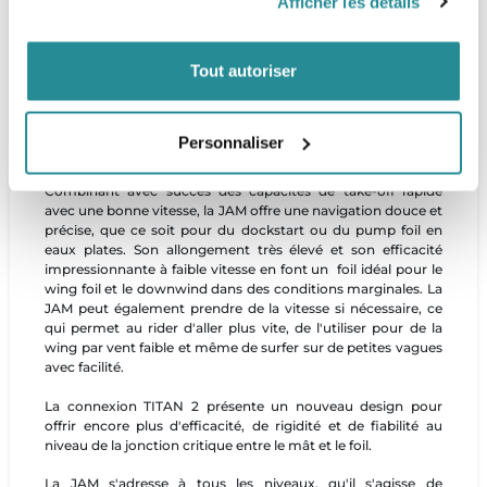
Afficher les détails
pumping pour sortir de l'eau et glisser à toute vitesse en un
rien de temps. Même si vous arrêtez de pomper pendant
quelques secondes, le foil continuera à glisser. Son design et
Tout autoriser
profil spécifique réduisent d’autant plus la traînée induite et
apportent plus d'efficacité et de performance. Les wingtips
ont été conçues pour offrir une bonne maniabilité relative; la
JAM n'est donc pas seulement une machine à pumping,
Personnaliser
mais aussi un foil agréable en navigation.
Combinant avec succès des capacités de take-off rapide
avec une bonne vitesse, la JAM offre une navigation douce et
précise, que ce soit pour du dockstart ou du pump foil en
eaux plates. Son allongement très élevé et son efficacité
impressionnante à faible vitesse en font un foil idéal pour le
wing foil et le downwind dans des conditions marginales. La
JAM peut également prendre de la vitesse si nécessaire, ce
qui permet au rider d'aller plus vite, de l'utiliser pour de la
wing par vent faible et même de surfer sur de petites vagues
avec facilité.
La connexion TITAN 2 présente un nouveau design pour
offrir encore plus d'efficacité, de rigidité et de fiabilité au
niveau de la jonction critique entre le mât et le foil.
La JAM s'adresse à tous les niveaux, qu'il s'agisse de