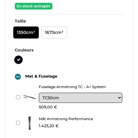
En stock entrepôt
Taille
1350cm²
1675cm²
Couleurs
Noir

Mat & Fuselage
Fuselage Armstrong TC - A+ System
509,00 €
Mât Armstrong Performance
1.423,20 €