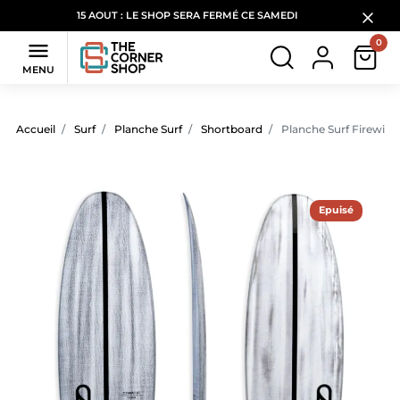
15 AOUT : LE SHOP SERA FERMÉ CE SAMEDI
0

MENU
Accueil
Surf
Planche Surf
Shortboard
Planche Surf Firewire 
Epuisé