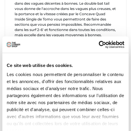
dans des vagues décentes à bonnes. Le double bat tail
vous donne de l'accroche dans les vagues plus creuses, et
la portance et la vitesse créées par le Concave Quad
Inside Single de Tomo vous permettront de faire des
sections que vous pensiez impossibles. Recommandée
dans les surf 2-6' et fonctionne dans toutes les conditions,
mais excelle dans les vagues moyennes à bonnes.
+
Vagues idéales
: 50cm à 2m+
+
Niveau
: Intermédiaire - Expert
+
Groupe d'ailerons
: 5 boîtiers Futures
Nous vous conseillons de monter la planche en quad afin
d'obtenir un max de speed dans les petites conditions !
Ce site web utilise des cookies.
Tailles disponibles
Les cookies nous permettent de personnaliser le contenu
et les annonces, d'offrir des fonctionnalités relatives aux
5'9" x 20 1/8" x 2 11/16" x 34.3L
5'10" x 20 3/8" x 2 3/4" x 36.4L
médias sociaux et d'analyser notre trafic. Nous
5'11" x 20 5/8" x 2 13/16" x 38.2L
partageons également des informations sur l'utilisation de
6'0" x 20 7/8" x 2 7/8" x 40.2L
notre site avec nos partenaires de médias sociaux, de
publicité et d'analyse, qui peuvent combiner celles-ci
avec d'autres informations que vous leur avez fournies
ou qu'ils ont collectées lors de votre utilisation de leurs
services.