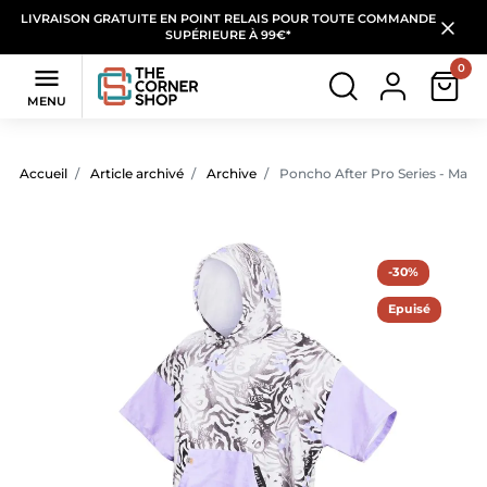
LIVRAISON GRATUITE EN POINT RELAIS POUR TOUTE COMMANDE
SUPÉRIEURE À 99€*
0

MENU
Accueil
Article archivé
Archive
Poncho After Pro Series - Maud
-30%
Epuisé