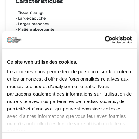
Caractéristiques
- Tissus éponge
- Large capuche
- Larges manches
- Matière absorbante
- Poche poitrine
- Cordon à clef
- Ouvertures de coté
- Imprimé original
Matériaux
Ce site web utilise des cookies.
Les cookies nous permettent de personnaliser le contenu
- 50% coton
et les annonces, d'offrir des fonctionnalités relatives aux
- 50% Polyester
médias sociaux et d'analyser notre trafic. Nous
partageons également des informations sur l'utilisation de
notre site avec nos partenaires de médias sociaux, de
publicité et d'analyse, qui peuvent combiner celles-ci
avec d'autres informations que vous leur avez fournies
ou qu'ils ont collectées lors de votre utilisation de leurs
services.