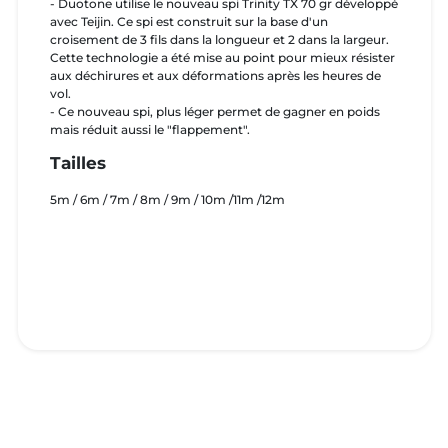
- Duotone utilise le nouveau spi Trinity TX 70 gr développé
avec Teijin. Ce spi est construit sur la base d'un
croisement de 3 fils dans la longueur et 2 dans la largeur.
Cette technologie a été mise au point pour mieux résister
aux déchirures et aux déformations après les heures de
vol.
- Ce nouveau spi, plus léger permet de gagner en poids
mais réduit aussi le "flappement".
Tailles
5m / 6m / 7m / 8m / 9m / 10m /11m /12m