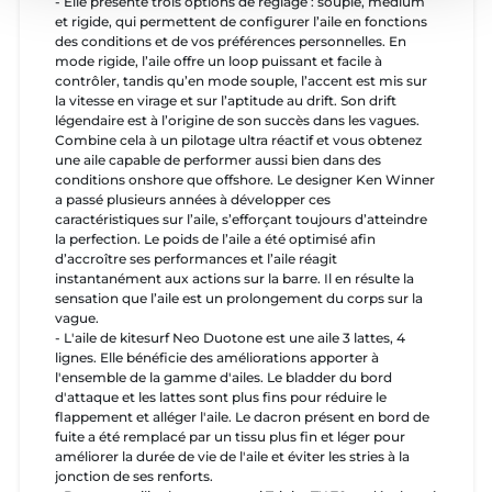
- Elle présente trois options de réglage : souple, médium
et rigide, qui permettent de configurer l’aile en fonctions
des conditions et de vos préférences personnelles. En
mode rigide, l’aile offre un loop puissant et facile à
contrôler, tandis qu’en mode souple, l’accent est mis sur
la vitesse en virage et sur l’aptitude au drift. Son drift
légendaire est à l’origine de son succès dans les vagues.
Combine cela à un pilotage ultra réactif et vous obtenez
une aile capable de performer aussi bien dans des
conditions onshore que offshore. Le designer Ken Winner
a passé plusieurs années à développer ces
caractéristiques sur l’aile, s’efforçant toujours d’atteindre
la perfection. Le poids de l’aile a été optimisé afin
d’accroître ses performances et l’aile réagit
instantanément aux actions sur la barre. Il en résulte la
sensation que l’aile est un prolongement du corps sur la
vague.
- L'aile de kitesurf Neo Duotone est une aile 3 lattes, 4
lignes. Elle bénéficie des améliorations apporter à
l'ensemble de la gamme d'ailes. Le bladder du bord
d'attaque et les lattes sont plus fins pour réduire le
flappement et alléger l'aile. Le dacron présent en bord de
fuite a été remplacé par un tissu plus fin et léger pour
améliorer la durée de vie de l'aile et éviter les stries à la
jonction de ses renforts.