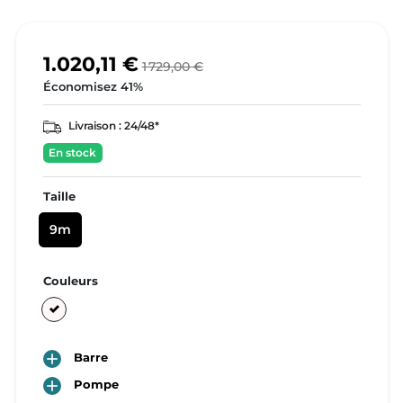
1.020,11 €
1 729,00 €
Économisez 41%
Livraison :
24/48*
En stock
Taille
9m
Couleurs
Undyed

Barre

Pompe