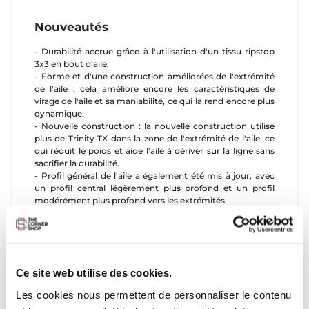
Nouveautés
- Durabilité accrue grâce à l'utilisation d'un tissu ripstop
3x3 en bout d'aile.
- Forme et d'une construction améliorées de l'extrémité
de l'aile : cela améliore encore les caractéristiques de
virage de l'aile et sa maniabilité, ce qui la rend encore plus
dynamique.
- Nouvelle construction : la nouvelle construction utilise
plus de Trinity TX dans la zone de l'extrémité de l'aile, ce
qui réduit le poids et aide l'aile à dériver sur la ligne sans
sacrifier la durabilité.
- Profil général de l'aile a également été mis à jour, avec
un profil central légèrement plus profond et un profil
modérément plus profond vers les extrémités.
Ces changements permettent d'augmenter la puissance
de l'aile à bas régime et de charger les extrémités de l'aile
pour une maniabilité plus précise, ce qui rend la direction
incroyablement réactive.
Programme
Ce site web utilise des cookies.
Les cookies nous permettent de personnaliser le contenu
Douce, puissante et réactive, la Neo a tout d'une aile de