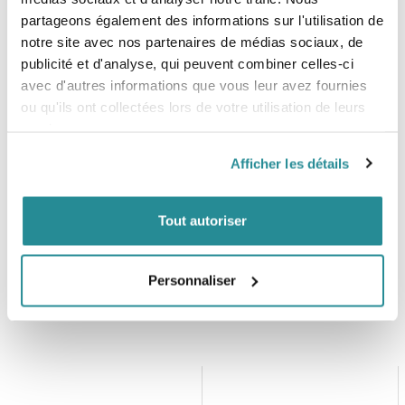
Coupe plus courte
: Entrejambe de 5 cm
partageons également des informations sur l'utilisation de
notre site avec nos partenaires de médias sociaux, de
Tailles
publicité et d'analyse, qui peuvent combiner celles-ci
- XS
avec d'autres informations que vous leur avez fournies
- S
ou qu'ils ont collectées lors de votre utilisation de leurs
- M
services.
- L
Afficher les détails
Tout autoriser
Personnaliser