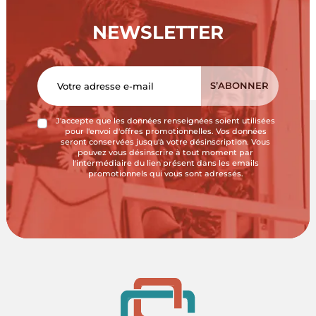
NEWSLETTER
J'accepte que les données renseignées soient utilisées
pour l'envoi d'offres promotionnelles. Vos données
seront conservées jusqu'à votre désinscription. Vous
pouvez vous désinscrire à tout moment par
l'intermédiaire du lien présent dans les emails
promotionnels qui vous sont adressés.