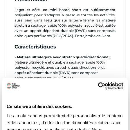
Léger et aéré, ce mini board short est suffisamment
polyvalent pour s’adapter à presque toutes les activités,
aussi bien dans l’eau que sur la terre ferme. Sa matière
stretch à séchage rapide 100% polyester recyclé est traitée
avec un apprêt déperlant durable (DWR) sans composés
chimiques perfluorés (PFC/PFAS). Entrejambe de 5 cm.
Caractéristiques
-
Matière ultralégère avec stretch quadridirectionnel
:
Matière ultralégère et durable à séchage rapide 100%
polyester recyclé, avec stretch quadridirectionnel et
apprêt déperlant durable (DWR) sans composés
chimiques perfluorés (PFC/PFAS)
-
Taille élastique
: Taille élastiquée avec cordon de
serrage extérieur pour un ajustement sur mesure et une
tenue parfaite dans l’eau
Poche arrière sécurisée
: Poche arrière munie d’un zip en
plastique anticorrosion, d’une attache pour clés et d’un
Ce site web utilise des cookies.
empiècement en mesh drainant
Confort sans frottement :
Coutures anglaises sur les
Les cookies nous permettent de personnaliser le contenu
côtés et à la taille, devant et derrière, qui évitent les
et les annonces, d'offrir des fonctionnalités relatives aux
frottements
médias sociaux et d'analyser notre trafic. Nous