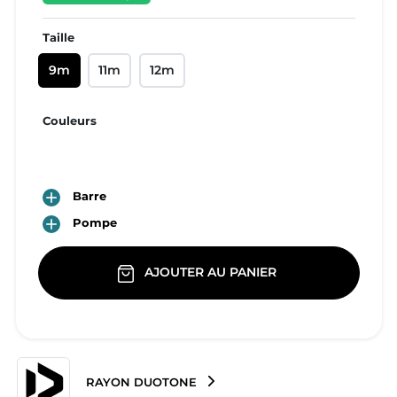
Taille
9m
11m
12m
Couleurs
C02:Coral/Light-Grey

Barre

Pompe
AJOUTER AU PANIER
RAYON DUOTONE