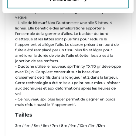
d’accroître ses performances et l’aile réagit
instantanément aux actions sur la barre. Il en résulte la
sensation que l’aile est un prolongement du corps sur la
vague.
- L'aile de kitesurf Neo Duotone est une aile 3 lattes, 4
lignes. Elle bénéficie des améliorations apporter à
l'ensemble de la gamme d'ailes. Le bladder du bord
d'attaque et les lattes sont plus fins pour réduire le
flappement et alléger l'aile. Le dacron présent en bord de
fuite a été remplacé par un tissu plus fin et léger pour
améliorer la durée de vie de l'aile et éviter les stries à la
jonction de ses renforts.
- Duotone utilise le nouveau spi Trinity TX 70 gr développé
avec Teijin. Ce spi est construit sur la base d'un
croisement de 3 fils dans la longueur et 2 dans la largeur.
Cette technologie a été mise au point pour mieux résister
aux déchirures et aux déformations après les heures de
vol.
- Ce nouveau spi, plus léger permet de gagner en poids
mais réduit aussi le "flappement".
Tailles
3m / 4m / 5m / 6m / 7m / 8m / 9m / 10m /11m /12m