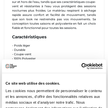
sur et hors de l'eau, tandis que ses caractéristiques coupe-
vent et résistantes à l'eau vous protègent des sessions
nocturnes plus froides. Le matériau respirant à séchage
rapide assure confort et facilité de mouvement, tandis
que son look ne restreindra pas vos mouvements. Sa
conception toutes saisons et polyvalente en fait un choix
fiable et fonctionnel pour toutes les sessions.
Caractéristiques
- Poids léger
- Durable
- Coupe-vent
- 100% Polyester
- Poignets élastiques
- Bascule élastique
- Capuche surdimensionnée compatible avec un casque
- Fermeture éclair complète
- Capuche à cordon
Ce site web utilise des cookies.
- Poches à double angle
Les cookies nous permettent de personnaliser le contenu
Tailles
et les annonces, d'offrir des fonctionnalités relatives aux
- Taille petit, nous vous recommandons de prendre la
médias sociaux et d'analyser notre trafic. Nous
taille au-dessus de celle que vous avez l'habitude de