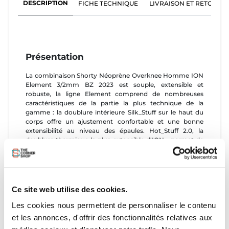
DESCRIPTION
FICHE TECHNIQUE
LIVRAISON ET RETOURS
Présentation
La combinaison Shorty Néoprène Overknee Homme ION
Element 3/2mm BZ 2023 est souple, extensible et
robuste, la ligne Element comprend de nombreuses
caractéristiques de la partie la plus technique de la
gamme : la doublure intérieure Silk_Stuff sur le haut du
corps offre un ajustement confortable et une bonne
extensibilité au niveau des épaules. Hot_Stuff 2.0, la
doublure thermique la plus extensible d'ION - permet de
garder la chaleur et améliore la flexibilité ainsi que le
confort. De plus, les coutures critiques ont été renforcées
pour en faire un basique indémodable lors de nombreux
voyages.
Caractéristiques
Ce site web utilise des cookies.
Les cookies nous permettent de personnaliser le contenu
- Néoprène
- 3/2 mm
et les annonces, d'offrir des fonctionnalités relatives aux
- BackZip