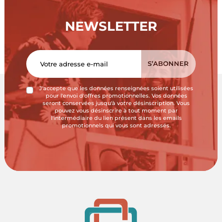
NEWSLETTER
J'accepte que les données renseignées soient utilisées
pour l'envoi d'offres promotionnelles. Vos données
seront conservées jusqu'à votre désinscription. Vous
pouvez vous désinscrire à tout moment par
l'intermédiaire du lien présent dans les emails
promotionnels qui vous sont adressés.