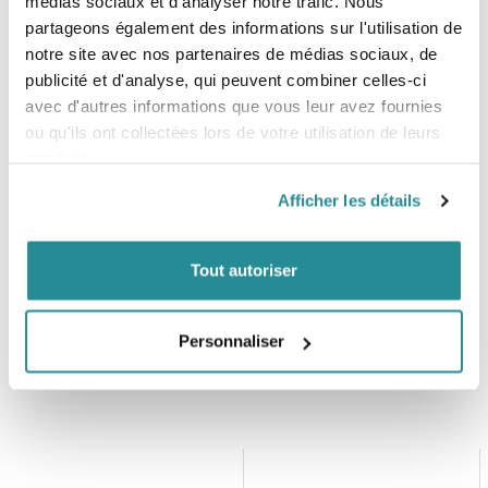
médias sociaux et d'analyser notre trafic. Nous
- Doublure intérieur Silk_Stuff
partageons également des informations sur l'utilisation de
- Doublure thermique Hot_stuff 2.0.
notre site avec nos partenaires de médias sociaux, de
Tailles
publicité et d'analyse, qui peuvent combiner celles-ci
- S
avec d'autres informations que vous leur avez fournies
- M
ou qu'ils ont collectées lors de votre utilisation de leurs
- L
services.
- XL
Afficher les détails
Tout autoriser
Personnaliser