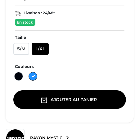
Livraison :
24/48*
En stock
Taille
S/M
L/XL
Couleurs
Noir
Bleu
AJOUTER AU PANIER
RAYON MYSTIC