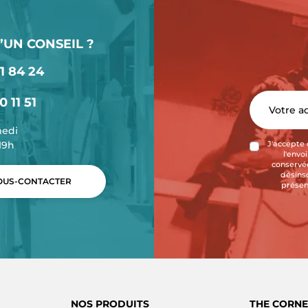
’UN CONSEIL ?
1 84 24
0 11 51
medi
-19h
J'accepte 
l'envo
conservée
désins
US-CONTACTER
présen
NOS PRODUITS
THE CORNE