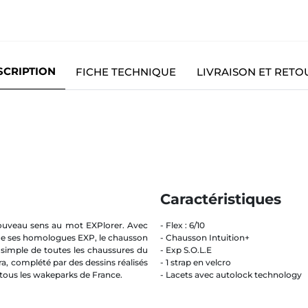
SCRIPTION
FICHE TECHNIQUE
LIVRAISON ET RETO
Caractéristiques
ouveau sens au mot EXPlorer. Avec
- Flex : 6/10
 que ses homologues EXP, le chausson
- Chausson Intuition+
s simple de toutes les chaussures du
- Exp S.O.L.E
a, complété par des dessins réalisés
- 1 strap en velcro
r tous les wakeparks de France.
- Lacets avec autolock technology