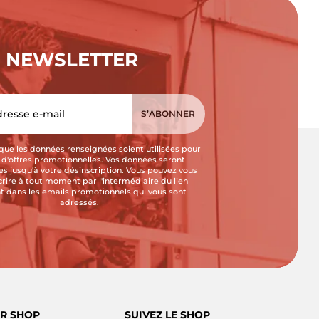
NEWSLETTER
que les données renseignées soient utilisées pour
i d'offres promotionnelles. Vos données seront
s jusqu'à votre désinscription. Vous pouvez vous
crire à tout moment par l'intermédiaire du lien
t dans les emails promotionnels qui vous sont
adressés.
R SHOP
SUIVEZ LE SHOP