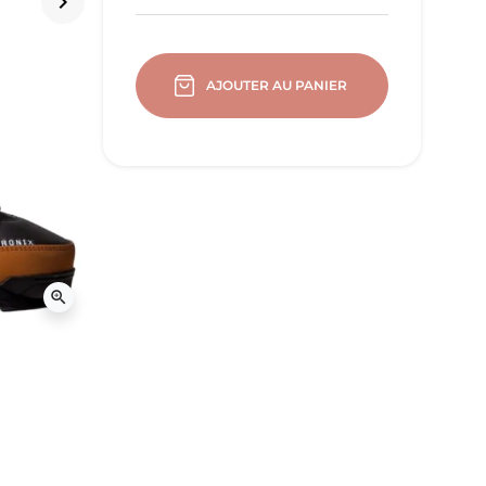
keyboard_arrow_right
Suivant
AJOUTER AU PANIER
zoom_in