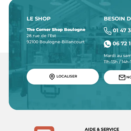
LE SHOP
BESOIN D
The Corner Shop Boulogne
01 47 3
28 rue de l'Est
92100 Boulogne-Billancourt
06 72 1
Mardi au sa
11h-13h / 14h
LOCALISER
NO
AIDE & SERVICE