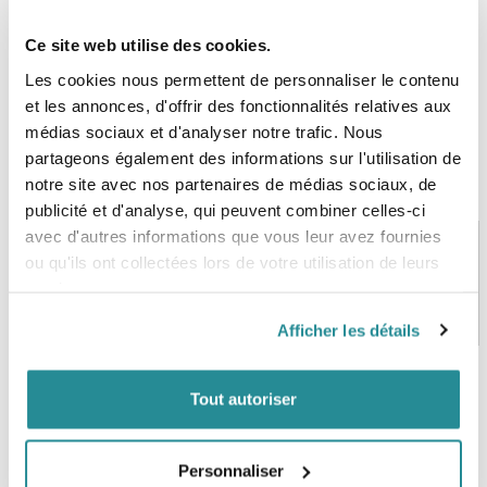
Ce site web utilise des cookies.
Les cookies nous permettent de personnaliser le contenu
et les annonces, d'offrir des fonctionnalités relatives aux
médias sociaux et d'analyser notre trafic. Nous
partageons également des informations sur l'utilisation de
notre site avec nos partenaires de médias sociaux, de
publicité et d'analyse, qui peuvent combiner celles-ci
avec d'autres informations que vous leur avez fournies
ou qu'ils ont collectées lors de votre utilisation de leurs
services.
PAIEMENT SÉCURISÉ
STOCK EN TEMPS RÉEL
CB, VISA, Mastercard, ALMA
Plus de 5000 produits en stock
Afficher les détails
Tout autoriser
SERVICE CLIENT
FRAIS DE PORT OFFERTS
Une équipe de passionnés
À partir de 99€ d’achat*
Personnaliser