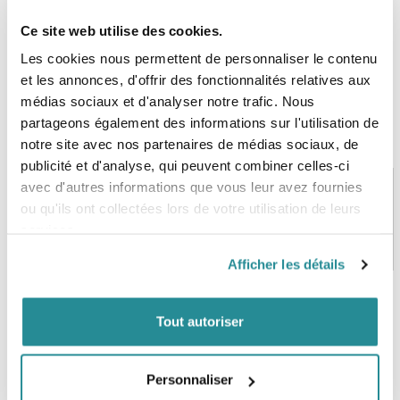
Ce site web utilise des cookies.
Les cookies nous permettent de personnaliser le contenu
et les annonces, d'offrir des fonctionnalités relatives aux
médias sociaux et d'analyser notre trafic. Nous
partageons également des informations sur l'utilisation de
notre site avec nos partenaires de médias sociaux, de
publicité et d'analyse, qui peuvent combiner celles-ci
avec d'autres informations que vous leur avez fournies
ou qu'ils ont collectées lors de votre utilisation de leurs
services.
PAIEMENT SÉCURISÉ
STOCK EN TEMPS RÉEL
CB, VISA, Mastercard, ALMA
Plus de 5000 produits en stock
Afficher les détails
Tout autoriser
SERVICE CLIENT
FRAIS DE PORT OFFERTS
Une équipe de passionnés
À partir de 99€ d’achat*
Personnaliser