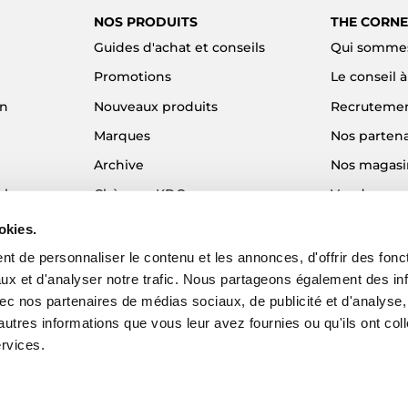
NOS PRODUITS
THE CORNE
Guides d'achat et conseils
Qui sommes
Promotions
Le conseil 
on
Nouveaux produits
Recruteme
Marques
Nos partena
Archive
Nos magasi
el
Chèques KDO
Vendre son
Idées cadeaux
Alma - Paie
okies.
Blog
t de personnaliser le contenu et les annonces, d'offrir des fonct
ux et d'analyser notre trafic. Nous partageons également des in
 avec nos partenaires de médias sociaux, de publicité et d'analyse
autres informations que vous leur avez fournies ou qu'ils ont col
ervices.
EZY - Agence web e-commerce
© 2026 The Corner Shop. Tous droits réser