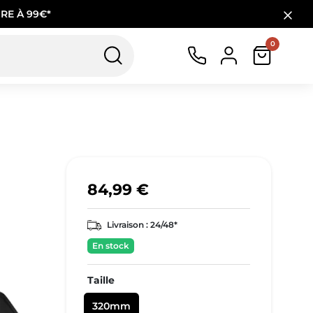
RE À 99€*
0
84,99 €
Livraison :
24/48*
En stock
Taille
320mm