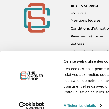
AIDE & SERVICE
Livraison
Mentions légales
Conditions d'utilisati
Paiement sécurisé
Retours
Réparation de matéri
Détaxe - Tax Refund
Ce site web utilise des co
Garantie & SAV
Les cookies nous permetten
relatives aux médias socia
Plan du site
l'utilisation de notre site
Mon compte
combiner celles-ci avec d'
Nous contacter
votre utilisation de leurs s
Afficher les détails
WE