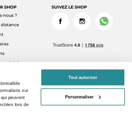
R SHOP
SUIVEZ LE SHOP
-nous ?
à distance
nt
ires
ns
 matériel
ment 3x sans frais
Tout autoriser
ionnalités
formations sur
Personnaliser
, qui peuvent
lectées lors de
vés.