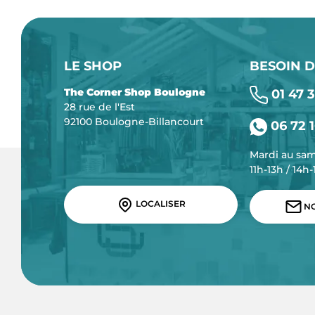
LE SHOP
BESOIN D
The Corner Shop Boulogne
01 47 3
28 rue de l'Est
92100 Boulogne-Billancourt
06 72 1
Mardi au sa
11h-13h / 14h
LOCALISER
NO