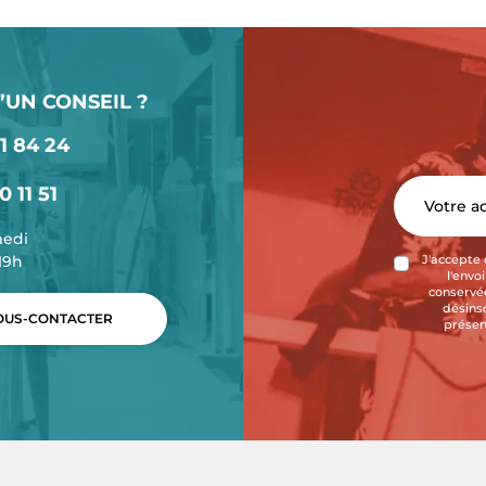
’UN CONSEIL ?
1 84 24
0 11 51
medi
-19h
J'accepte 
l'envo
conservée
désins
US-CONTACTER
présen