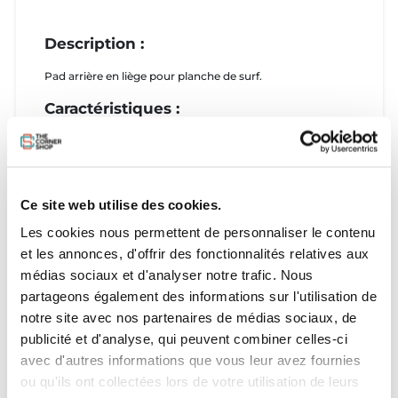
Description :
Pad arrière en liège pour planche de surf.
Caractéristiques :
coup de pied de 25 mm.
Arc de 7 mm.
Base super fine pour une meilleure sensation de planche.
Fabriqué en liège pour correspondre à nos poignées
Ce site web utilise des cookies.
avant en liège et superposé sur un coup de pied en EVA.
Extrêmement léger et non agressif pour votre peau.
Les cookies nous permettent de personnaliser le contenu
Conception et fabrication à Barcelone.
et les annonces, d'offrir des fonctionnalités relatives aux
Fabriqué à partir de liège et de mousse EVA.
Match de forme avec HexaTraction et d'autres
médias sociaux et d'analyser notre trafic. Nous
alternatives de cire RSPro complétant une planche
partageons également des informations sur l'utilisation de
complète sans cire.
notre site avec nos partenaires de médias sociaux, de
publicité et d'analyse, qui peuvent combiner celles-ci
avec d'autres informations que vous leur avez fournies
ou qu'ils ont collectées lors de votre utilisation de leurs