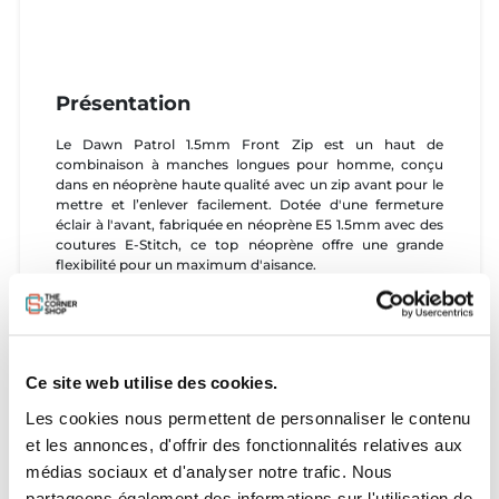
Présentation
Le Dawn Patrol 1.5mm Front Zip est un haut de
combinaison à manches longues pour homme, conçu
dans en néoprène haute qualité avec un zip avant pour le
mettre et l’enlever facilement. Dotée d'une fermeture
éclair à l'avant, fabriquée en néoprène E5 1.5mm avec des
coutures E-Stitch, ce top néoprène offre une grande
flexibilité pour un maximum d'aisance.
Caractéristiques
Ce site web utilise des cookies.
- Logo imprimé
- Front Zip
Les cookies nous permettent de personnaliser le contenu
- 1.5 mm
et les annonces, d'offrir des fonctionnalités relatives aux
- Coutures E-Stitch
- Composition : 80 % Néoprène 20 % Polyamide
médias sociaux et d'analyser notre trafic. Nous
partageons également des informations sur l'utilisation de