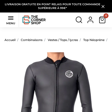
LIVRAISON GRATUITE EN POINT RELAIS POUR TOUTE COMMANDE
SUPÉRIEURE À 99€*
0

MENU
Accueil
Combinaisons
Vestes / Tops / lycras
Top Néoprène
T