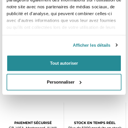
Tailles
notre site avec nos partenaires de médias sociaux, de
- S
publicité et d'analyse, qui peuvent combiner celles-ci
- M
avec d'autres informations que vous leur avez fournies
- L
ou qu'ils ont collectées lors de votre utilisation de leurs
- XL
services.
Afficher les détails
Tout autoriser
Personnaliser
PAIEMENT SÉCURISÉ
STOCK EN TEMPS RÉEL
CB, VISA, Mastercard, ALMA
Plus de 5000 produits en stock