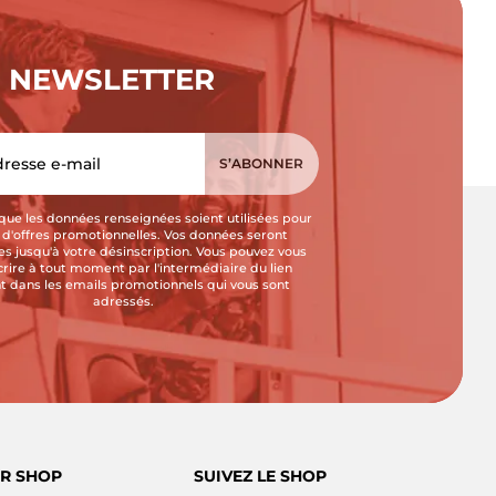
NEWSLETTER
que les données renseignées soient utilisées pour
i d'offres promotionnelles. Vos données seront
s jusqu'à votre désinscription. Vous pouvez vous
crire à tout moment par l'intermédiaire du lien
t dans les emails promotionnels qui vous sont
adressés.
R SHOP
SUIVEZ LE SHOP