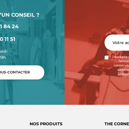
’UN CONSEIL ?
1 84 24
0 11 51
medi
-19h
J'accepte 
l'envo
conservée
désins
US-CONTACTER
présen
NOS PRODUITS
THE CORNE