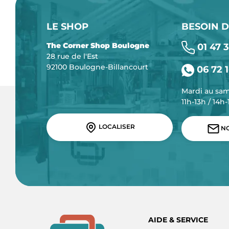
LE SHOP
BESOIN D
The Corner Shop Boulogne
01 47 3
28 rue de l'Est
92100 Boulogne-Billancourt
06 72 1
Mardi au sa
11h-13h / 14h
LOCALISER
NO
AIDE & SERVICE