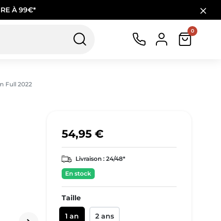
RE À 99€*
0
m Full 2022
54,95 €
Livraison :
24/48*
En stock
Taille
1 an
2 ans