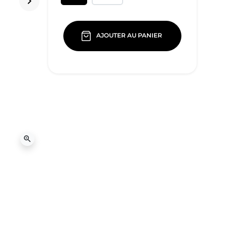
keyboard_arrow_right
Suivant
AJOUTER AU PANIER
zoom_in