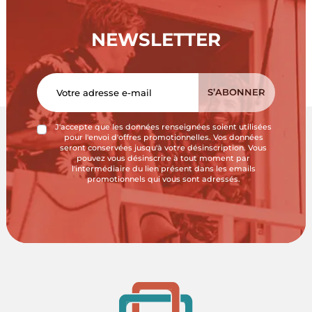
NEWSLETTER
J'accepte que les données renseignées soient utilisées
pour l'envoi d'offres promotionnelles. Vos données
seront conservées jusqu'à votre désinscription. Vous
pouvez vous désinscrire à tout moment par
l'intermédiaire du lien présent dans les emails
promotionnels qui vous sont adressés.