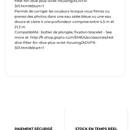
filter-for-dive-plus-wrist-housing/ADVFR-
301.html#/start=1
Permet de corriger les couleurs lorsque vous filmez ou
prenez des photos dans une eau salée bleue ou une eau
douce et claire à une profondeur comprise entre 4,5 m et
21,3 m.
Compatibilité : boîtier de plongée, fixation bracelet - See
more at: http://fr.shop.gopro.com/EMEA/accessories/red-
dive-filter-for-dive-plus-wrist-housing/ADVFR-
301.html#/start=1
PAIEMENT SÉCURISÉ
STOCK EN TEMPS RÉEL