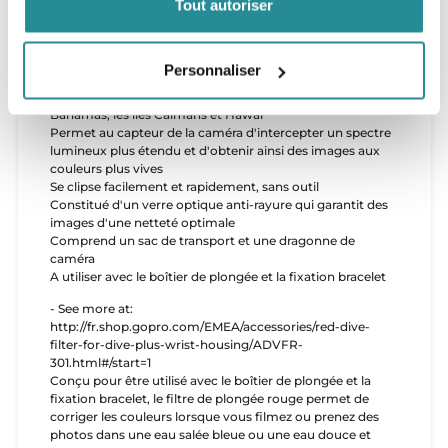
Tout autoriser
un sac de transport et une dragonne de caméra.
Permet de corriger les couleurs lorsque vous filmez ou
prenez des photos dans une eau salée bleue ou une eau
douce et claire à une profondeur comprise entre 4,5 m et
Personnaliser
21,3 m.
Idéal pour les régions ensoleillées et tropicales comme les
Bahamas, les îles Caïmans et Hawaï
Permet au capteur de la caméra d'intercepter un spectre
lumineux plus étendu et d'obtenir ainsi des images aux
couleurs plus vives
Se clipse facilement et rapidement, sans outil
Constitué d'un verre optique anti-rayure qui garantit des
images d'une netteté optimale
Comprend un sac de transport et une dragonne de
caméra
A utiliser avec le boîtier de plongée et la fixation bracelet
- See more at:
http://fr.shop.gopro.com/EMEA/accessories/red-dive-
filter-for-dive-plus-wrist-housing/ADVFR-
301.html#/start=1
Conçu pour être utilisé avec le boîtier de plongée et la
fixation bracelet, le filtre de plongée rouge permet de
corriger les couleurs lorsque vous filmez ou prenez des
photos dans une eau salée bleue ou une eau douce et