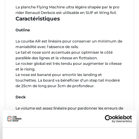
La planche Flying Machine ultra légère shapée par le pro
rider Renaud Derbois est utilisable en SUP et Wing foil.
Caractéristiques
Outline
La courbe AR est linéaire pour conserver un minimum de
maniabilité avec l'absence de rails.
Le tail et nose sont accentués pour optimiser le côté
parallèle des lignes et la vitesse en flottaison.
Le rocker global est très tendu pour augmenter la vitesse
et le rising.
Le nose est banané pour amortir les landing et
touchettes. La board va bénéficier d'un step tail modéré
de 25cm de long pour 3cm de profondeur.
Deck
Le volume est assez linéaire pour pardonner les erreurs de
placement et donc éviter de casser la vitesse en
flottaison.
Pour éviter l'effet "brique", on profite du Diamond tail
pour réduire l'épaisseur et rendre un côté "sexy" à une
board assez fat.