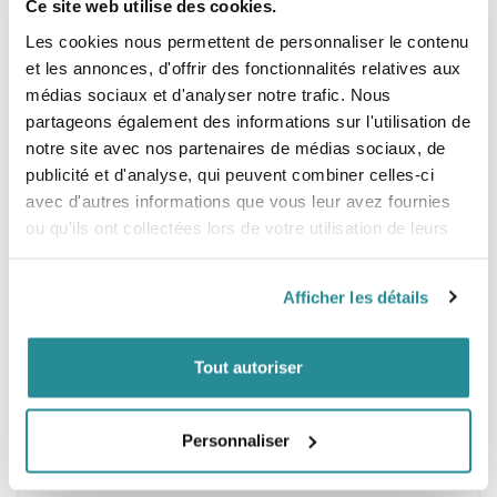
Ce site web utilise des cookies.
Le nose reste généreux pour favoriser le take off et
maximiser la solidité en guadeloupéenne.
Les cookies nous permettent de personnaliser le contenu
et les annonces, d'offrir des fonctionnalités relatives aux
Rails
médias sociaux et d'analyser notre trafic. Nous
Les bevels de rails sont grands et hauts pour réduire au
partageons également des informations sur l'utilisation de
maximum leurs effets avant le rising.
notre site avec nos partenaires de médias sociaux, de
Ils sont couplés à de légers bevels de deck pour assouplir
encore le toucher d'eau.
publicité et d'analyse, qui peuvent combiner celles-ci
avec d'autres informations que vous leur avez fournies
Full PVC sandwich : Léger, rigide et performant, le
ou qu'ils ont collectées lors de votre utilisation de leurs
sandwich intégral PVC apporte le meilleur compromis
pour ce type de planche. La performance du montage
services.
assure une parfaite liaison avec le foil. La finition peinte
optimise encore le poids et sa finition mat conservera
Afficher les détails
l'aspect d'origine de la planche.
Tailles :
Tout autoriser
5’8 1/2 x 29" 1/2 x 4 " 7/16
110L
6,2 kg
Personnaliser