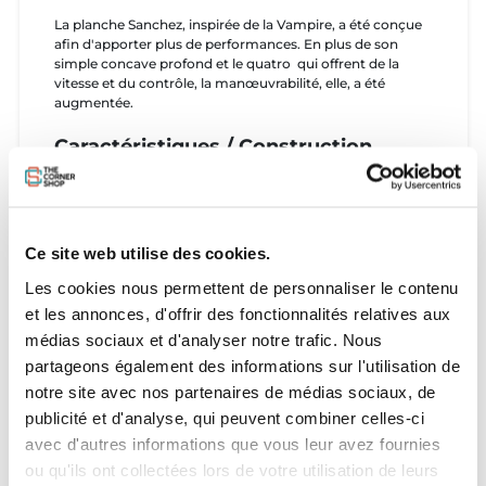
La planche Sanchez, inspirée de la Vampire, a été conçue
afin d'apporter plus de performances. En plus de son
simple concave profond et le quatro qui offrent de la
vitesse et du contrôle, la manœuvrabilité, elle, a été
augmentée.
Caractéristiques / Construction
HDIXPE Foam
2x 6oz Top Epoxy Lamination
Reinforced vertical flex
EPS Foam core
1x6oz Bottom Lamination
Ce site web utilise des cookies.
HDPE Slick Layer
Les cookies nous permettent de personnaliser le contenu
et les annonces, d'offrir des fonctionnalités relatives aux
Dimensions
médias sociaux et d'analyser notre trafic. Nous
partageons également des informations sur l'utilisation de
5'8" x 20 5/8 x 2 1/2
notre site avec nos partenaires de médias sociaux, de
32 L
publicité et d'analyse, qui peuvent combiner celles-ci
avec d'autres informations que vous leur avez fournies
ou qu'ils ont collectées lors de votre utilisation de leurs