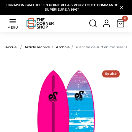
LIVRAISON GRATUITE EN POINT RELAIS POUR TOUTE COMMANDE
SUPÉRIEURE À 99€*
0

MENU
Accueil
Article archivé
Archive
Planche de surf en mousse Hur
Epuisé