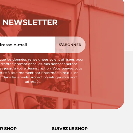
NEWSLETTER
que les données renseignées soient utilisées pour
i d'offres promotionnelles. Vos données seront
s jusqu'à votre désinscription. Vous pouvez vous
crire à tout moment par l'intermédiaire du lien
t dans les emails promotionnels qui vous sont
adressés.
R SHOP
SUIVEZ LE SHOP