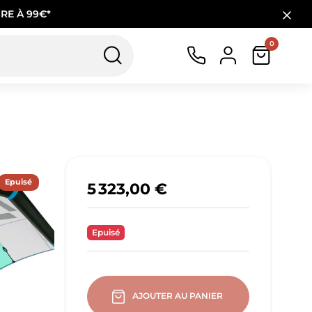
RE À 99€*
0
Epuisé
5 323,00 €
Epuisé
AJOUTER AU PANIER