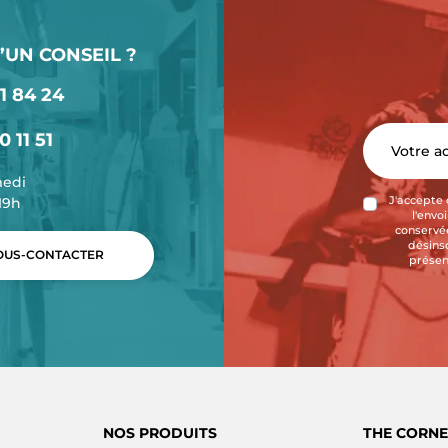
’UN CONSEIL ?
1 84 24
0 11 51
medi
-19h
J'accepte 
l'envo
conservée
désins
US-CONTACTER
présen
NOS PRODUITS
THE CORNE